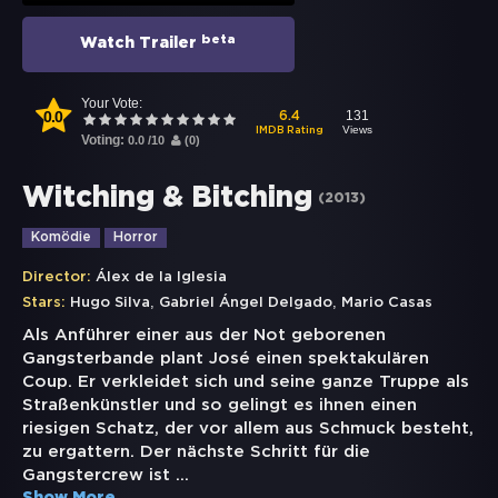
beta
Watch Trailer
Your Vote:
0.0
131
6.4
Views
IMDB Rating
Voting:
0.0
/
10
(
0
)
Witching & Bitching
(
2013
)
Komödie
Horror
Director:
Álex de la Iglesia
,
,
Stars:
Hugo Silva
Gabriel Ángel Delgado
Mario Casas
Als Anführer einer aus der Not geborenen
Gangsterbande plant José einen spektakulären
Coup. Er verkleidet sich und seine ganze Truppe als
Straßenkünstler und so gelingt es ihnen einen
riesigen Schatz, der vor allem aus Schmuck besteht,
zu ergattern. Der nächste Schritt für die
Gangstercrew ist
...