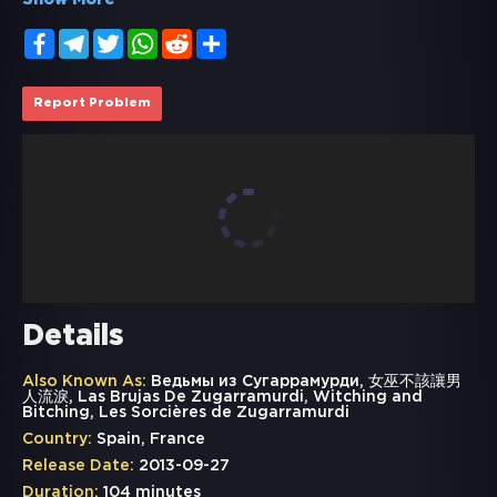
Show More
Facebook
Telegram
Twitter
WhatsApp
Reddit
Share
Report Problem
Details
Also Known As:
Ведьмы из Сугаррамурди, 女巫不該讓男
人流淚, Las Brujas De Zugarramurdi, Witching and
Bitching, Les Sorcières de Zugarramurdi
Country:
Spain, France
Release Date:
2013-09-27
Duration:
104 minutes