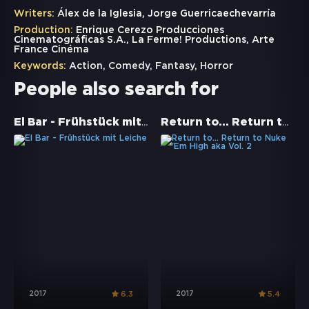
Writers:
Álex de la Iglesia, Jorge Guerricaechevarría
Production:
Enrique Cerezo Producciones
Cinematográficas S.A., La Ferme! Productions, Arte
France Cinéma
Keywords:
Action
,
Comedy
,
Fantasy
,
Horror
People also search for
El Bar - Frühstück mit Leiche
Return to... Return to Nuke 'Em High aka Vol. 2
2017
2017
6.3
5.4