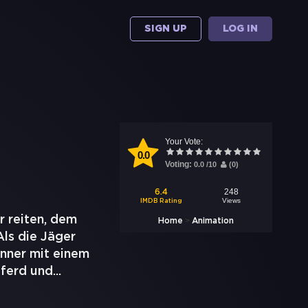
SIGN UP
LOG IN
Your Vote:
0.0
Voting:
0.0
/
10
(
0
)
248
6.4
Views
IMDB Rating
r reiten, dem
>
Home
Animation
ls die Jäger
nner mit einem
Pferd und
...