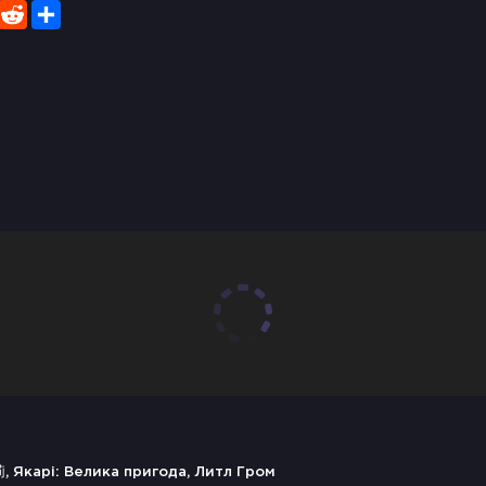
er
WhatsApp
Reddit
Share
卡莉, Якарі: Велика пригода, Литл Гром