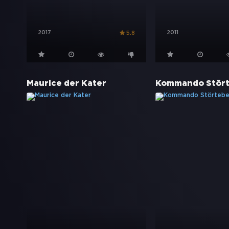
2017
2011
5.8
Maurice der Kater
Kommando Stör