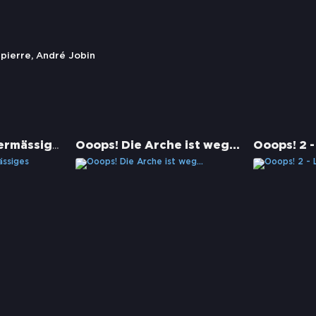
pierre, André Jobin
Thor - Ein hammermässiges Abenteuer
Ooops! Die Arche ist weg...
Ooops! 2 -