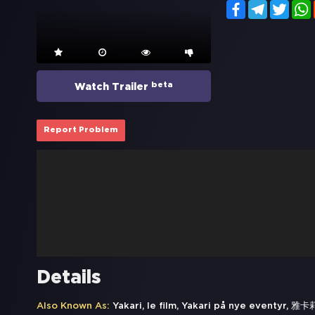
Facebook
Telegram
Twitt
beta
Watch Trailer
Report Problem
Details
Also Known As:
Yakari, le film, Yakari på nye eventyr, 雅