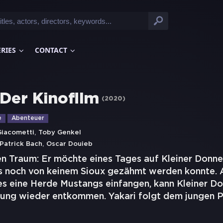
ERIES
CONTACT
 Der Kinofilm
(
2020
)
e
Abenteuer
,
Giacometti
Toby Genkel
,
Patrick Bach
Oscar Douieb
en Traum: Er möchte eines Tages auf Kleiner Donne
s noch von keinem Sioux gezähmt werden konnte. A
s eine Herde Mustangs einfangen, kann Kleiner Do
ung wieder entkommen. Yakari folgt dem jungen 