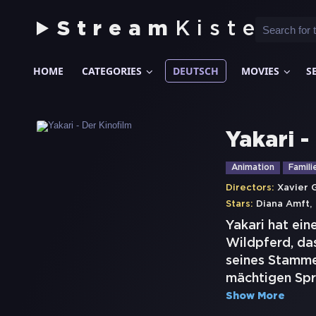
Stream
Kiste
HOME
CATEGORIES
DEUTSCH
MOVIES
S
Yakari -
Animation
Famili
Directors:
Xavier 
,
Stars:
Diana Amft
Yakari hat ein
Wildpferd, da
seines Stamme
mächtigen Spr
Show More