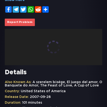
Show More
Facebook
Telegram
Twitter
WhatsApp
Reddit
Share
Report Problem
Details
Also Known As:
A szerelem bősége, El juego del amor, O
Banquete do Amor, The Feast of Love, A Cup of Love
Country:
United States of America
Release Date:
2007-09-28
Duration:
101 minutes