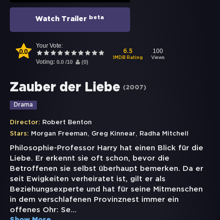
beta
Watch Trailer
Your Vote:
0.0
100
6.5
Views
IMDB Rating
Voting:
0.0
/
10
(
0
)
Zauber der Liebe
(
2007
)
Drama
Director:
Robert Benton
,
,
Stars:
Morgan Freeman
Greg Kinnear
Radha Mitchell
Philosophie-Professor Harry hat einen Blick für die
Liebe. Er erkennt sie oft schon, bevor die
Betroffenen sie selbst überhaupt bemerken. Da er
seit Ewigkeiten verheiratet ist, gilt er als
Beziehungsexperte und hat für seine Mitmenschen
in dem verschlafenen Provinznest immer ein
offenes Ohr: Se
...