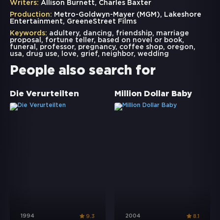
Writers:
Allison Burnett, Charles Baxter
Production:
Metro-Goldwyn-Mayer (MGM), Lakeshore
Entertainment, GreeneStreet Films
Keywords:
adultery
,
dancing
,
friendship
,
marriage
proposal
,
fortune teller
,
based on novel or book
,
funeral
,
professor
,
pregnancy
,
coffee shop
,
oregon
,
usa
,
drug use
,
love
,
grief
,
neighbor
,
wedding
People also search for
Die Verurteilten
Million Dollar Baby
1994
2004
9.3
8.1