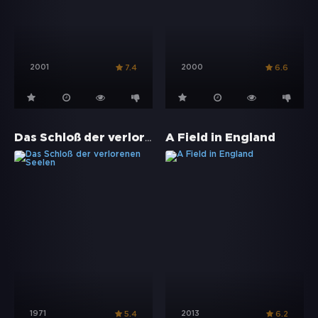
2001
2000
7.4
6.6
Das Schloß der verlorenen Seelen
A Field in England
1971
2013
5.4
6.2