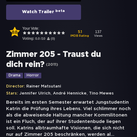
beta
Watch Trailer
Your Vote:
0.0
137
5.1
Views
IMDB Rating
Voting:
0.0
/
10
(
0
)
Zimmer 205 - Traust du
dich rein?
(
2011
)
Drama
Horror
Director:
Rainer Matsutani
,
,
Stars:
Jennifer Ulrich
André Hennicke
Tino Mewes
Bereits im ersten Semester erwartet Jungstudentin
Katrin die Prüfung ihres Lebens. Viel schlimmer noch
als die abweisende Haltung mancher Kommilitonen
ist ein Fluch, der auf ihrer Studentenbude liegen
soll. Katrins albtraumhafte Visionen, die sich nicht
nur auf Zimmer 205 beschränken, werden al
...