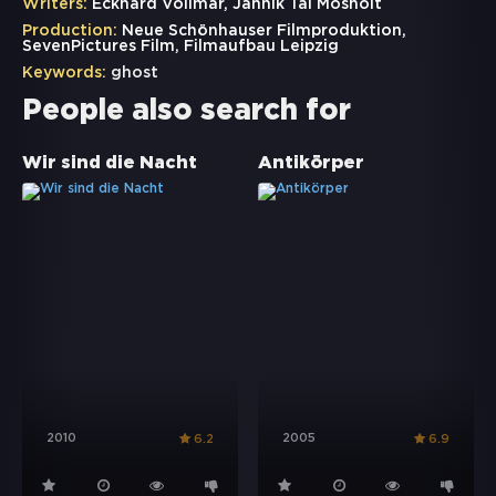
Writers:
Eckhard Vollmar, Jannik Tai Mosholt
Production:
Neue Schönhauser Filmproduktion,
SevenPictures Film, Filmaufbau Leipzig
Keywords:
ghost
People also search for
Wir sind die Nacht
Antikörper
2010
2005
6.2
6.9