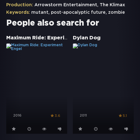
Production:
Arrowstorm Entertainment, The Klimax
Keywords:
mutant
,
post-apocalyptic future
,
zombie
People also search for
Maximum Ride: Experiment Engel
Dylan Dog
2016
2011
3.6
5.1