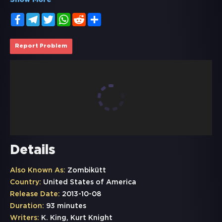
Show More
Facebook
Telegram
Twitter
WhatsApp
Reddit
Share
Report Problem
Details
Also Known As:
Zombikütt
Country:
United States of America
Release Date:
2013-10-08
Duration:
93 minutes
Writers:
K. King, Kurt Knight