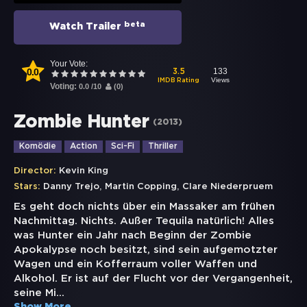
beta
Watch Trailer
Your Vote:
0.0
133
3.5
Views
IMDB Rating
Voting:
0.0
/
10
(
0
)
Zombie Hunter
(
2013
)
Komödie
Action
Sci-Fi
Thriller
Director:
Kevin King
,
,
Stars:
Danny Trejo
Martin Copping
Clare Niederpruem
Es geht doch nichts über ein Massaker am frühen
Nachmittag. Nichts. Außer Tequila natürlich! Alles
was Hunter ein Jahr nach Beginn der Zombie
Apokalypse noch besitzt, sind sein aufgemotzter
Wagen und ein Kofferraum voller Waffen und
Alkohol. Er ist auf der Flucht vor der Vergangenheit,
seine Mi
...