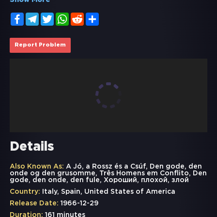
Show More
Facebook
Telegram
Twitter
WhatsApp
Reddit
Share
Report Problem
Details
Also Known As:
A Jó, a Rossz és a Csúf, Den gode, den
onde og den grusomme, Três Homens em Conflito, Den
gode, den onde, den fule, Хороший, плохой, злой
Country:
Italy, Spain, United States of America
Release Date:
1966-12-29
Duration:
161 minutes