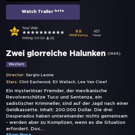
beta
Watch Trailer
Your Vote:
0.0
457
8.8
Views
IMDB Rating
Voting:
0.0
/
10
(
0
)
Zwei glorreiche Halunken
(
1966
)
Western
Director:
Sergio Leone
,
,
Stars:
Clint Eastwood
Eli Wallach
Lee Van Cleef
Ein mysteriöser Fremder, der mexikanische
Revolverschütze Tuco und Sentenza, ein
sadistischer Krimineller, sind auf der Jagd nach einer
Geldkassette. Inhalt: 200.000 Dollar. Die drei
Desperados haben untereinander nichts gemeinsam
- werden aber zu Komplizen, wenn es die Situation
erfordert. Doc
...