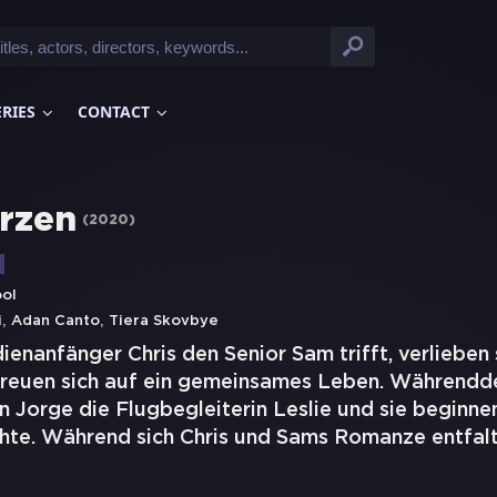
ERIES
CONTACT
rzen
(
2020
)
ol
,
,
i
Adan Canto
Tiera Skovbye
enanfänger Chris den Senior Sam trifft, verlieben s
freuen sich auf ein gemeinsames Leben. Währenddes
Jorge die Flugbegleiterin Leslie und sie beginnen
hte. Während sich Chris und Sams Romanze entfalt