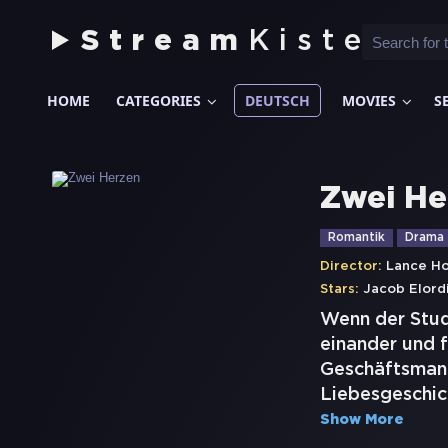
Stream
Kiste
HOME
CATEGORIES
DEUTSCH
MOVIES
S
Zwei He
Romantik
Drama
Director:
Lance Ho
Stars:
Jacob Elord
Wenn der Studi
einander und 
Geschäftsmann 
Liebesgeschic
Show More