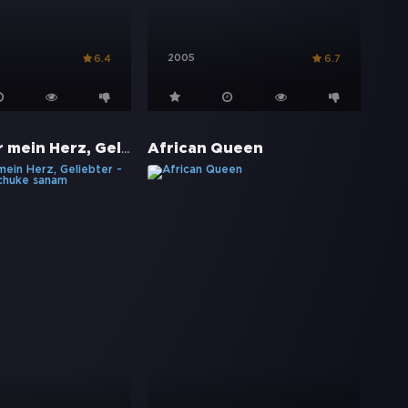
2005
6.4
6.7
Ich gab Dir mein Herz, Geliebter - Hum dil de chuke sanam
African Queen