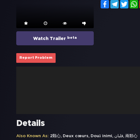
Facebook
Telegram
Twitt
beta
Watch Trailer
Report Problem
Details
Also Known As:
2颗心, Deux cœurs, Două inimi, قلبان, 兩顆心