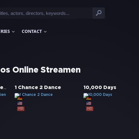
ERIES
CONTACT
los Online Streamen
'71 - Hinter feindlichen Linien
1 Chance 2 Dance
10,000 Days
HD
HD