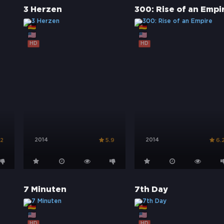
3 Herzen
300: Rise of an Empi
HD
HD
2014
2014
.2
5.9
6.
7 Minuten
7th Day
HD
HD