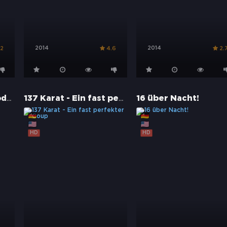
2014
2014
.2
4.6
2.
13 Sins - Spiel des Todes
137 Karat - Ein fast perfekter Coup
16 über Nacht!
HD
HD