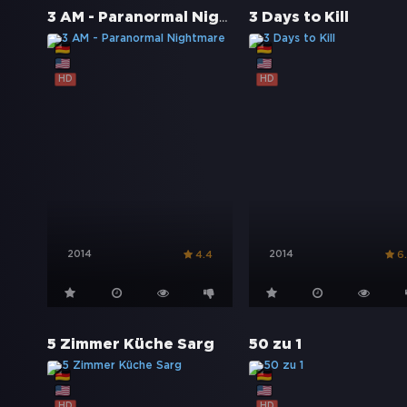
3 AM - Paranormal Nightmare
3 Days to Kill
HD
HD
2014
2014
4.4
6
5 Zimmer Küche Sarg
50 zu 1
HD
HD