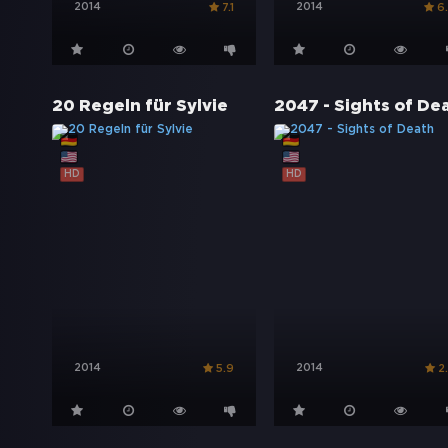
2014
2014
7.1
6
20 Regeln für Sylvie
2047 - Sights of De
HD
HD
2014
2014
5.9
2