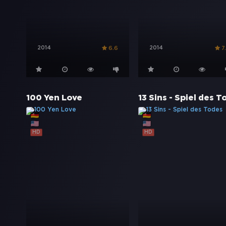
2014
2014
6.6
7
100 Yen Love
HD
HD