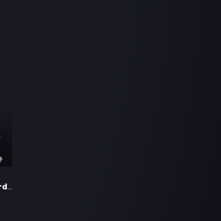
7
A Good Woman Is Hard to Find