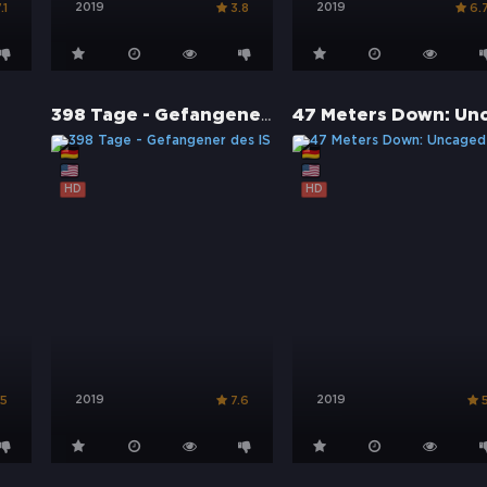
2019
2019
.1
3.8
6.
398 Tage - Gefangener des IS
HD
HD
2019
2019
.5
7.6