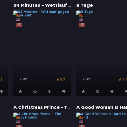
64 Minutes – Wettlauf gegen die Zeit
8 Tage
HD
HD
2019
2019
.1
5.3
6.
A Christmas Prince - The Royal Baby
HD
HD