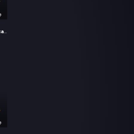
7
47 Meters Down: Uncaged
5