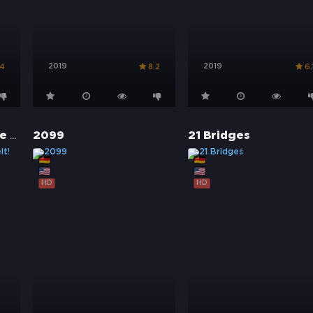
2019
2019
.4
8.2
6.
2040 - Wir retten die Welt!
2099
21 Bridges
HD
HD