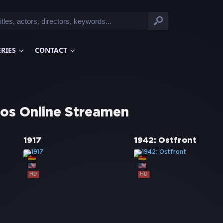
ERIES
CONTACT
los Online Streamen
1917
1942: Ostfront
HD
HD