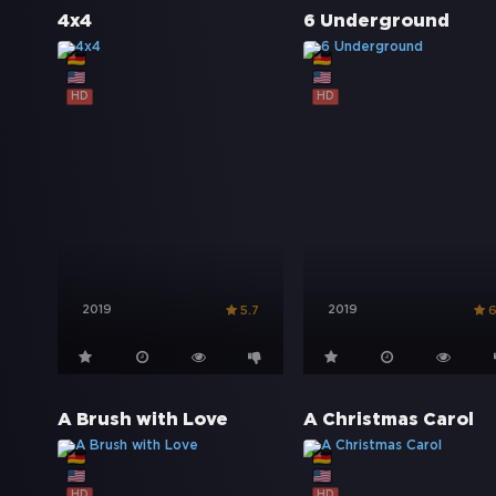
4x4
6 Underground
HD
HD
2019
2019
5.7
6
A Brush with Love
A Christmas Carol
HD
HD