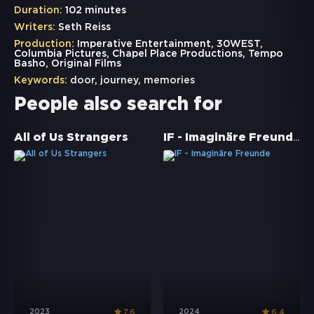
Duration:
102 minutes
Writers:
Seth Reiss
Production:
Imperative Entertainment, 30WEST,
Columbia Pictures, Chapel Place Productions, Tempo
Basho, Original Films
Keywords:
door
,
journey
,
memories
People also search for
IF - Imaginäre Freunde
All of Us Strangers
2023
2024
7.6
6.4