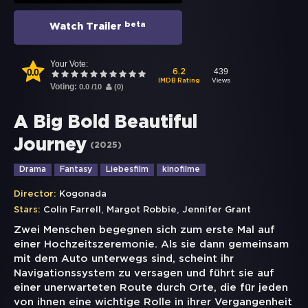
beta
Watch Trailer
Your Vote:
0.0
439
6.2
Views
IMDB Rating
Voting:
0.0
/
10
(
0
)
A Big Bold Beautiful
Journey
(
2025
)
Drama
Fantasy
Liebesfilm
kinofilme
Director:
Kogonada
,
,
Stars:
Colin Farrell
Margot Robbie
Jennifer Grant
Zwei Menschen begegnen sich zum erste Mal auf
einer Hochzeitszeremonie. Als sie dann gemeinsam
mit dem Auto unterwegs sind, scheint ihr
Navigationssystem zu versagen und führt sie auf
einer unerwarteten Route durch Orte, die für jeden
von ihnen eine wichtige Rolle in ihrer Vergangenheit