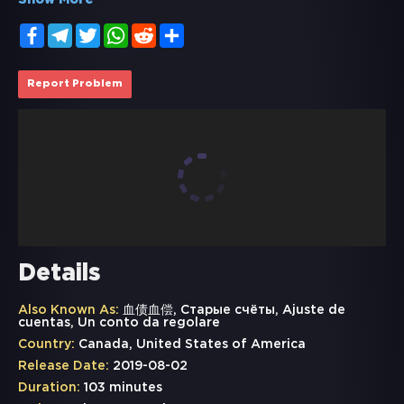
Show More
Facebook
Telegram
Twitter
WhatsApp
Reddit
Share
Report Problem
Details
Also Known As:
血债血偿, Старые счёты, Ajuste de
cuentas, Un conto da regolare
Country:
Canada, United States of America
Release Date:
2019-08-02
Duration:
103 minutes