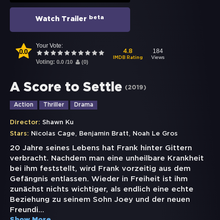
beta
Watch Trailer
Your Vote:
0.0
184
4.8
Views
IMDB Rating
Voting:
0.0
/
10
(
0
)
A Score to Settle
(
2019
)
Action
Thriller
Drama
Director:
Shawn Ku
,
,
Stars:
Nicolas Cage
Benjamin Bratt
Noah Le Gros
20 Jahre seines Lebens hat Frank hinter Gittern
verbracht. Nachdem man eine unheilbare Krankheit
bei ihm feststellt, wird Frank vorzeitig aus dem
Gefängnis entlassen. Wieder in Freiheit ist ihm
zunächst nichts wichtiger, als endlich eine echte
Beziehung zu seinem Sohn Joey und der neuen
Freundi
...