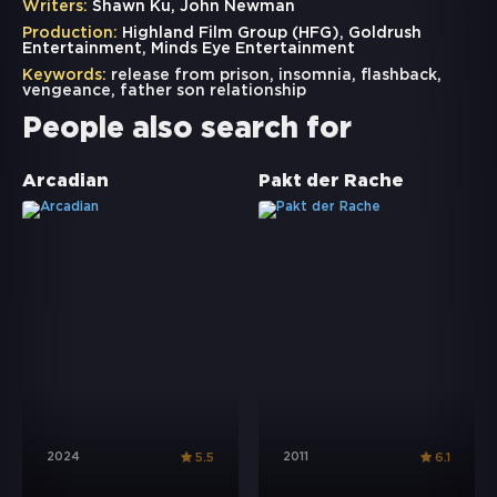
Writers:
Shawn Ku, John Newman
Production:
Highland Film Group (HFG), Goldrush
Entertainment, Minds Eye Entertainment
Keywords:
release from prison
,
insomnia
,
flashback
,
vengeance
,
father son relationship
People also search for
Arcadian
Pakt der Rache
2024
2011
5.5
6.1