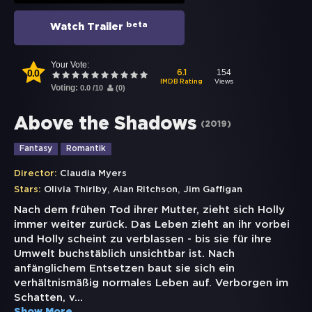
beta
Watch Trailer
Your Vote:
0.0
154
6.1
Views
IMDB Rating
Voting:
0.0
/
10
(
0
)
Above the Shadows
(
2019
)
Fantasy
Romantik
Director:
Claudia Myers
,
,
Stars:
Olivia Thirlby
Alan Ritchson
Jim Gaffigan
Nach dem frühen Tod ihrer Mutter, zieht sich Holly
immer weiter zurück. Das Leben zieht an ihr vorbei
und Holly scheint zu verblassen - bis sie für ihre
Umwelt buchstäblich unsichtbar ist. Nach
anfänglichem Entsetzen baut sie sich ein
verhältnismäßig normales Leben auf. Verborgen im
Schatten, v
...