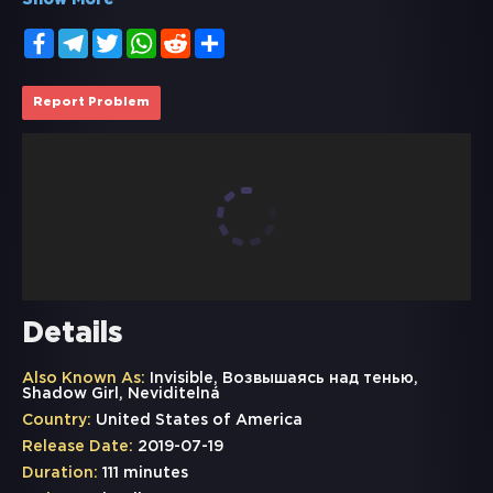
Show More
Facebook
Telegram
Twitter
WhatsApp
Reddit
Share
Report Problem
Details
Also Known As:
Invisible, Возвышаясь над тенью,
Shadow Girl, Neviditelná
Country:
United States of America
Release Date:
2019-07-19
Duration:
111 minutes