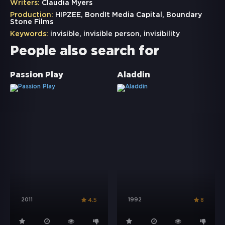
Writers:
Claudia Myers
Production:
HIPZEE, BondIt Media Capital, Boundary
Stone Films
Keywords:
invisible
,
invisible person
,
invisibility
People also search for
Passion Play
Aladdin
2011
1992
4.5
8