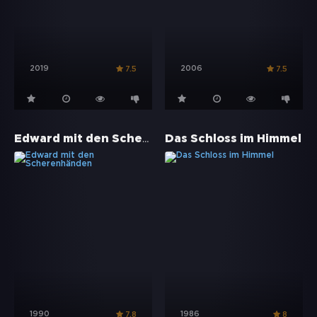
2019
2006
7.5
7.5
Edward mit den Scherenhänden
Das Schloss im Himmel
1990
1986
7.8
8