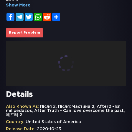
Show More
Facebook
Telegram
Twitter
WhatsApp
Reddit
Share
Report Problem
Details
Also Known As:
Після 2, Після: Частина 2, After2 - En
mil pedazos, After Truth - Can love overcome the past,
애프터 2
Country:
United States of America
Release Date:
2020-10-23