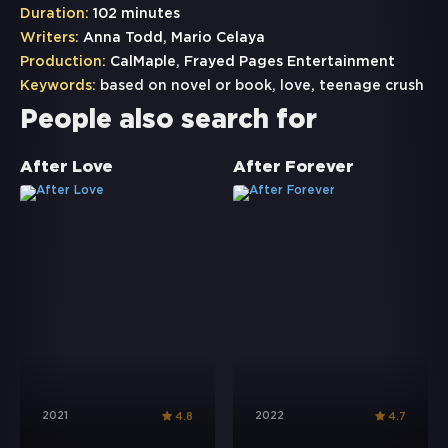
Duration:
102 minutes
Writers:
Anna Todd, Mario Celaya
Production:
CalMaple, Frayed Pages Entertainment
Keywords:
based on novel or book
,
love
,
teenage crush
People also search for
After Love
After Forever
2021
2022
4.8
4.7