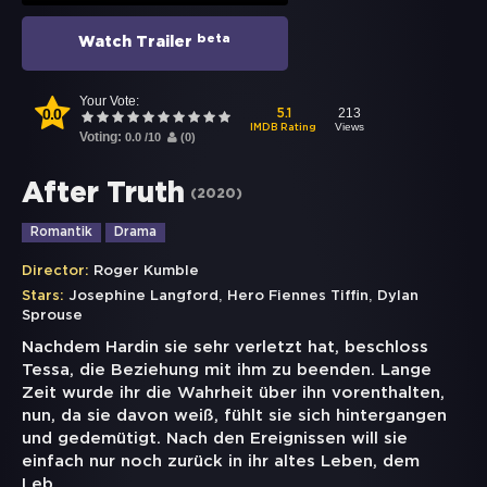
beta
Watch Trailer
Your Vote:
0.0
213
5.1
Views
IMDB Rating
Voting:
0.0
/
10
(
0
)
After Truth
(
2020
)
Romantik
Drama
Director:
Roger Kumble
,
,
Stars:
Josephine Langford
Hero Fiennes Tiffin
Dylan
Sprouse
Nachdem Hardin sie sehr verletzt hat, beschloss
Tessa, die Beziehung mit ihm zu beenden. Lange
Zeit wurde ihr die Wahrheit über ihn vorenthalten,
nun, da sie davon weiß, fühlt sie sich hintergangen
und gedemütigt. Nach den Ereignissen will sie
einfach nur noch zurück in ihr altes Leben, dem
Leb
...