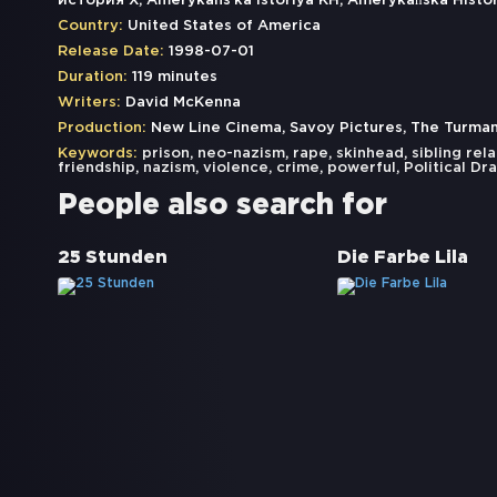
история Х, Amerykansʹka istoriya KH, Amerykańska Histor
Country:
United States of America
Release Date:
1998-07-01
Duration:
119 minutes
Writers:
David McKenna
Production:
New Line Cinema, Savoy Pictures, The Turm
Keywords:
prison
,
neo-nazism
,
rape
,
skinhead
,
sibling rel
friendship
,
nazism
,
violence
,
crime
,
powerful
,
Political Dr
People also search for
25 Stunden
Die Farbe Lila