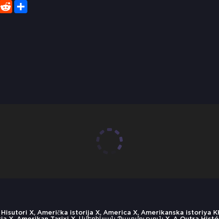
er
WhatsApp
Reddit
Share
ori X, Američka istorija X, America X, Amerikanska istoriya KH