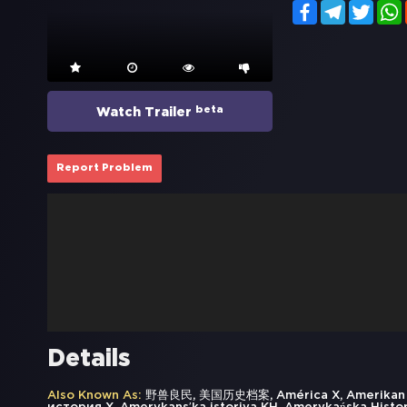
Facebook
Telegram
Twitt
beta
Watch Trailer
Report Problem
Details
Also Known As:
野兽良民, 美国历史档案, América X, Amerikan Hisut