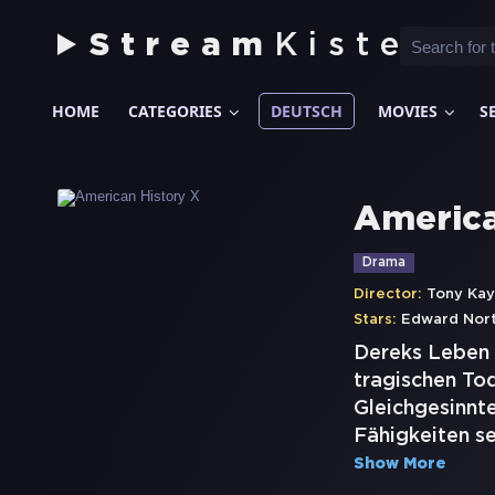
Stream
Kiste
HOME
CATEGORIES
DEUTSCH
MOVIES
S
America
Drama
Director:
Tony Ka
Stars:
Edward Nor
Dereks Leben i
tragischen Tod
Gleichgesinnte
Fähigkeiten se
Show More