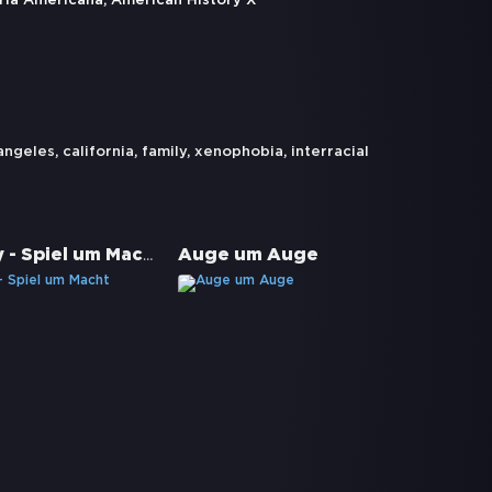
ria Americana, American History X
 angeles
,
california
,
family
,
xenophobia
,
interracial
True Story - Spiel um Macht
Auge um Auge