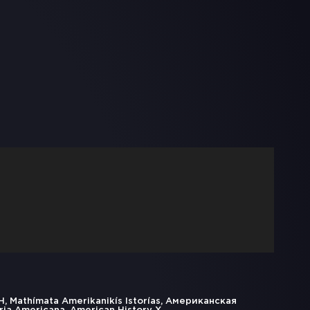
, Mathímata Amerikanikís Istorías, Американская