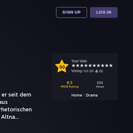
SIGN UP
LOG IN
Your Vote:
0.0
Voting:
0.0
/
10
(
0
)
434
8.5
Views
IMDB Rating
 er seit dem
>
Home
Drama
aus
 rhetorischen
 Altna
...