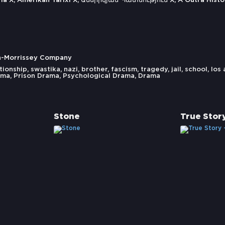
ia X, Amerikan Tarixi X, Ամերիկյան Պատմություն X, A Outra Histó
an-Morrissey Company
ationship
,
swastika
,
nazi
,
brother
,
fascism
,
tragedy
,
jail
,
school
,
los
ama
,
Prison Drama
,
Psychological Drama
,
Drama
Stone