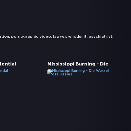
ation
,
pornographic video
,
lawyer
,
whodunit
,
psychiatrist
,
Mississippi Burning - Die Wurzel des Hasses
dential