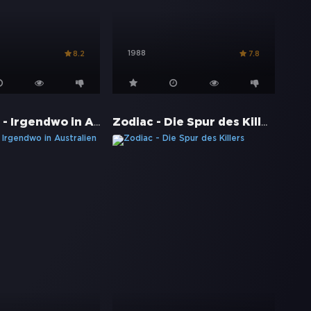
1988
8.2
7.8
Jindabyne - Irgendwo in Australien
Zodiac - Die Spur des Killers