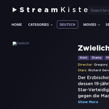
Stream
Kiste
HOME
CATEGORIES
DEUTSCH
MOVIES
S
Zwielic
Krimi
Drama
M
Director:
Gregory 
Stars:
Richard Ger
Der Erzbischo
dessen 19-jähr
Star-Verteidig
gegen die Mac
Show More