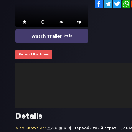
Facebook
Telegram
Twitt
beta
Watch Trailer
Report Problem
Details
Also Known As:
프라이멀 피어, Первобытный страх, Lęk Pierwot