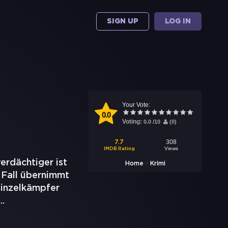
SIGN UP
LOG IN
Your Vote:
0.0
Voting:
0.0
/
10
(
0
)
308
7.7
Views
IMDB Rating
rdächtiger ist
>
Home
Krimi
 Fall übernimmt
Einzelkämpfer
...