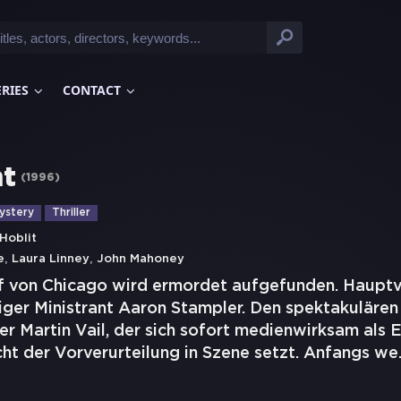
ERIES
CONTACT
ht
(
1996
)
ystery
Thriller
Hoblit
,
,
e
Laura Linney
John Mahoney
f von Chicago wird ermordet aufgefunden. Hauptve
iger Ministrant Aaron Stampler. Den spektakulären
er Martin Vail, der sich sofort medienwirksam als 
ht der Vorverurteilung in Szene setzt. Anfangs we