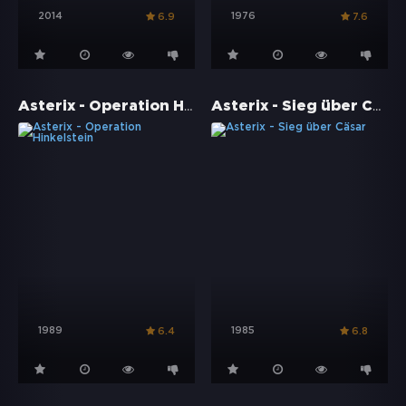
2014
1976
6.9
7.6
Asterix - Operation Hinkelstein
Asterix - Sieg über Cäsar
1989
1985
6.4
6.8