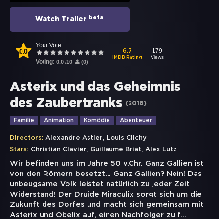
beta
Watch Trailer
Your Vote:
0.0
179
6.7
Views
IMDB Rating
Voting:
0.0
/
10
(
0
)
Asterix und das Geheimnis
des Zaubertranks
(
2018
)
Familie
Animation
Komödie
Abenteuer
,
Directors:
Alexandre Astier
Louis Clichy
,
,
Stars:
Christian Clavier
Guillaume Briat
Alex Lutz
Wir befinden uns im Jahre 50 v.Chr. Ganz Gallien ist
von den Römern besetzt... Ganz Gallien? Nein! Das
unbeugsame Volk leistet natürlich zu jeder Zeit
Widerstand! Der Druide Miraculix sorgt sich um die
Zukunft des Dorfes und macht sich gemeinsam mit
Asterix und Obelix auf, einen Nachfolger zu f
...