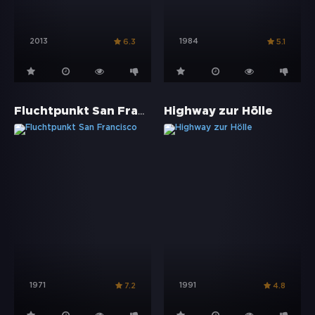
2013
1984
6.3
5.1
Fluchtpunkt San Francisco
Highway zur Hölle
1971
1991
7.2
4.8