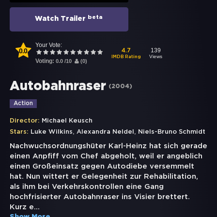
beta
Watch Trailer
Your Vote:
0.0
139
4.7
Views
IMDB Rating
Voting:
0.0
/
10
(
0
)
Autobahnraser
(
2004
)
Action
Director:
Michael Keusch
,
,
Stars:
Luke Wilkins
Alexandra Neldel
Niels-Bruno Schmidt
Nachwuchsordnungshüter Karl-Heinz hat sich gerade
einen Anpfiff vom Chef abgeholt, weil er angeblich
einen Großeinsatz gegen Autodiebe versemmelt
hat. Nun wittert er Gelegenheit zur Rehabilitation,
als ihm bei Verkehrskontrollen eine Gang
hochfrisierter Autobahnraser ins Visier brettert.
Kurz e
...