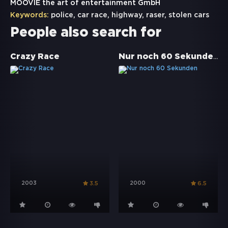
MOOVIE the art of entertainment GmbH
Keywords:
police
,
car race
,
highway
,
raser
,
stolen cars
People also search for
Nur noch 60 Sekunden
Crazy Race
2003
2000
3.5
6.5