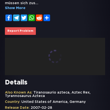
müssen sich zus
...
Show More
Facebook
Telegram
Twitter
WhatsApp
Reddit
Share
Report Problem
Details
Also Known As:
Tiranosaurio azteca, Aztec Rex,
Tyrannosaurus Azteca
Country:
United States of America, Germany
Release Date:
2007-02-28