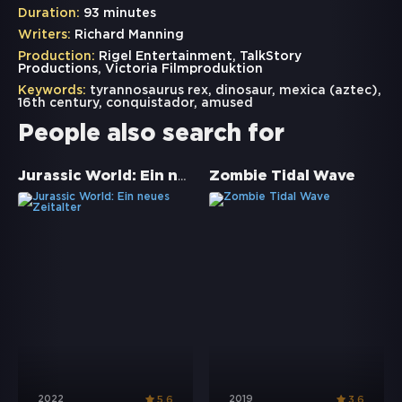
Duration:
93 minutes
Writers:
Richard Manning
Production:
Rigel Entertainment, TalkStory
Productions, Victoria Filmproduktion
Keywords:
tyrannosaurus rex
,
dinosaur
,
mexica (aztec)
,
16th century
,
conquistador
,
amused
People also search for
Jurassic World: Ein neues Zeitalter
Zombie Tidal Wave
2022
2019
5.6
3.6