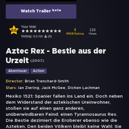
beta
Watch Trailer
Your Vote:
0.0
133
3
Views
IMDB Rating
Voting:
0.0
/
10
(
0
)
Aztec Rex - Bestie aus der
Urzeit
(
2007
)
Abenteuer
Action
Director:
Brian Trenchard-Smith
,
,
Stars:
Ian Ziering
Jack McGee
Dichen Lachman
Mexiko 1521: Spanier fallen ins Land ein. Doch neben
dem Widerstand der aztekischen Ureinwohner,
stoßen sie auf einen ganz anderen,
unüberwindbaren Feind: einen Tyrannosaurus Rex.
Die Bestie dezimiert die Eroberer ebenso wie die
Azteken. Den beiden Völkern bleibt keine Wahl: Sie