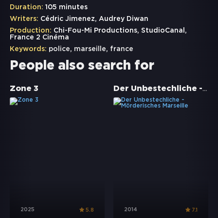
Duration:
105 minutes
Writers:
Cédric Jimenez, Audrey Diwan
Production:
Chi-Fou-Mi Productions, StudioCanal,
France 2 Cinéma
Keywords:
police
,
marseille
,
france
People also search for
Der Unbestechliche - Mörderisches Marseille
Zone 3
2025
2014
5.8
7.1