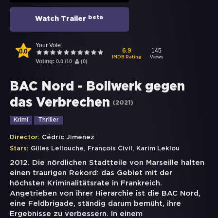
beta
Watch Trailer
Your Vote:
0.0
145
6.9
Views
IMDB Rating
Voting:
0.0
/
10
(
0
)
BAC Nord - Bollwerk gegen
das Verbrechen
(
2021
)
Krimi
Thriller
Director:
Cédric Jimenez
,
,
Stars:
Gilles Lellouche
François Civil
Karim Leklou
2012. Die nördlichen Stadtteile von Marseille halten
einen traurigen Rekord: das Gebiet mit der
höchsten Kriminalitätsrate in Frankreich.
Angetrieben von ihrer Hierarchie ist die BAC Nord,
eine Feldbrigade, ständig darum bemüht, ihre
Ergebnisse zu verbessern. In einem