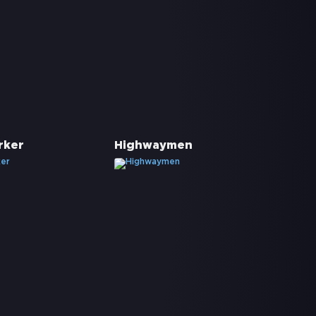
rker
Highwaymen