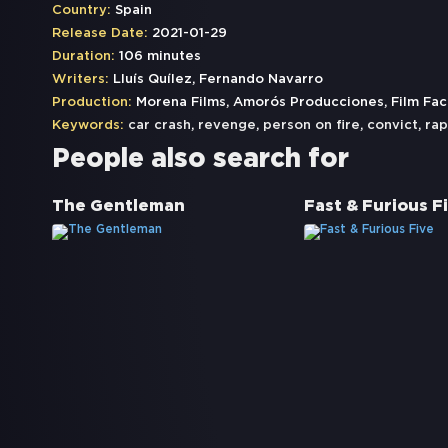
Country:
Spain
Release Date:
2021-01-29
Duration:
106 minutes
Writers:
Lluís Quílez, Fernando Navarro
Production:
Morena Films, Amorós Producciones, Film Fac
Keywords:
car crash
,
revenge
,
person on fire
,
convict
,
rap
People also search for
The Gentleman
Fast & Furious F