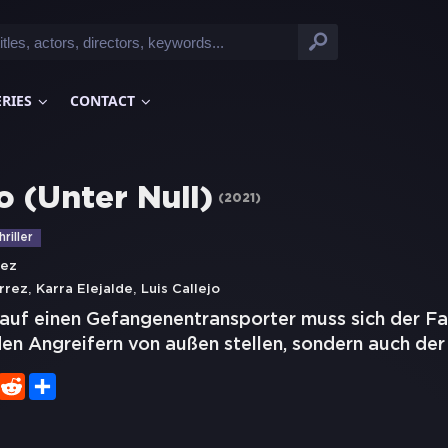
ERIES
CONTACT
o (Unter Null)
(
2021
)
hriller
lez
,
,
rrez
Karra Elejalde
Luis Callejo
auf einen Gefangenentransporter muss sich der Fah
en Angreifern von außen stellen, sondern auch der 
er
WhatsApp
Reddit
Share