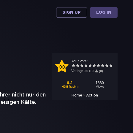
SIGN UP
LOG IN
Your Vote:
0.0
Voting:
0.0
/
10
(
0
)
1880
6.2
Views
IMDB Rating
rer nicht nur den
>
Home
Action
eisigen Kälte.