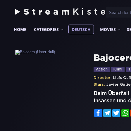
Stream
Kiste
HOME
CATEGORIES
DEUTSCH
MOVIES
S
Bajocer
Action
Krimi
T
Director:
Lluís Quí
Stars:
Javier Gutié
Beim Überfall 
Insassen und d
Facebook
Telegram
Twitt