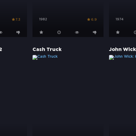
1982
1974
7.3
6.9
2
Cash Truck
John Wick: