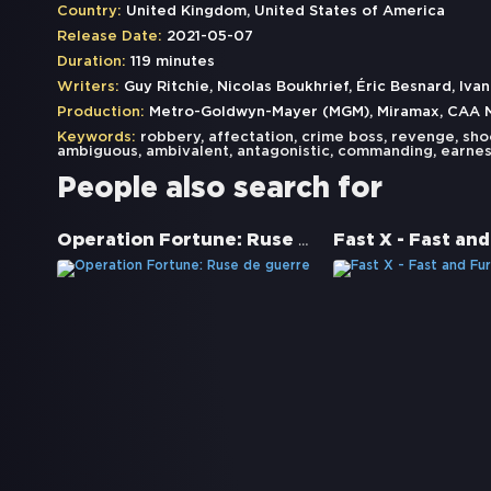
Country:
United Kingdom, United States of America
Release Date:
2021-05-07
Duration:
119 minutes
Writers:
Guy Ritchie, Nicolas Boukhrief, Éric Besnard, Iva
Production:
Metro-Goldwyn-Mayer (MGM), Miramax, CAA M
Keywords:
robbery
,
affectation
,
crime boss
,
revenge
,
sho
ambiguous
,
ambivalent
,
antagonistic
,
commanding
,
earnes
People also search for
Operation Fortune: Ruse de guerre