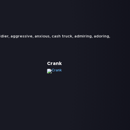
ldier
,
aggressive
,
anxious
,
cash truck
,
admiring
,
adoring
,
Crank