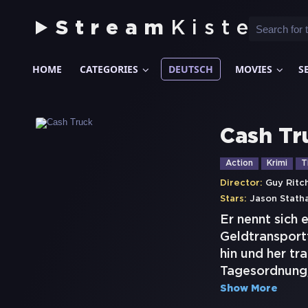
Stream
Kiste
HOME
CATEGORIES
DEUTSCH
MOVIES
S
Cash Tr
Action
Krimi
T
Director:
Guy Ritc
Stars:
Jason Stath
Er nennt sich 
Geldtransport
hin und her tr
Tagesordnung,
Show More