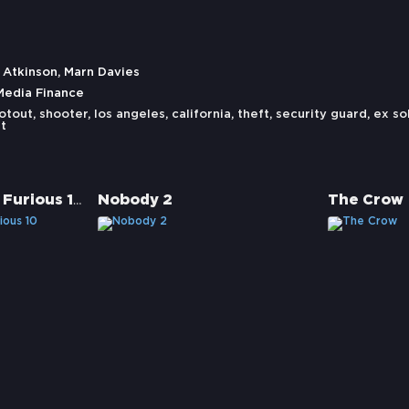
n Atkinson, Marn Davies
edia Finance
otout
,
shooter
,
los angeles
,
california
,
theft
,
security guard
,
ex so
t
Fast X - Fast and Furious 10
Nobody 2
The Crow