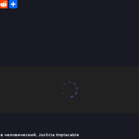
er
WhatsApp
Reddit
Share
в человеческий, Justicia Implacable