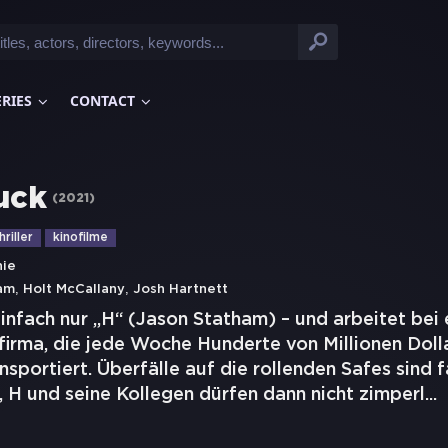
ERIES
CONTACT
uck
(
2021
)
hriller
kinofilme
hie
,
,
am
Holt McCallany
Josh Hartnett
einfach nur „H“ (Jason Statham) – und arbeitet bei 
firma, die jede Woche Hunderte von Millionen Doll
ansportiert. Überfälle auf die rollenden Safes sind 
 H und seine Kollegen dürfen dann nicht zimperl
...