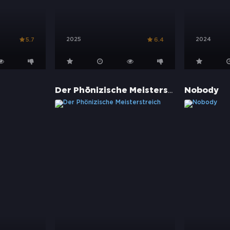
2025
2024
5.7
6.4
Der Phönizische Meisterstreich
Nobody