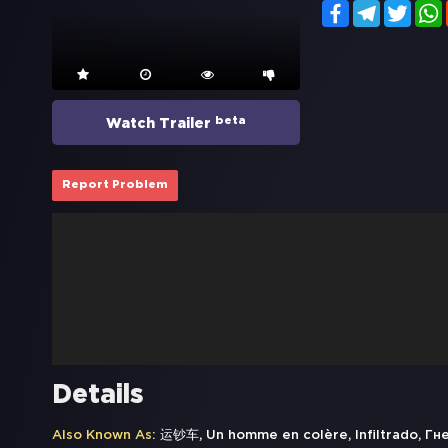
Facebook
Telegram
Twitt
beta
Watch Trailer
Report Problem
Details
Also Known As:
运钞车, Un homme en colère, Infiltrado, Гне