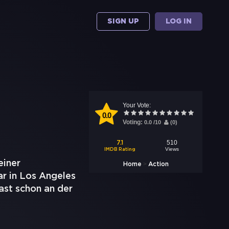
SIGN UP
LOG IN
Your Vote:
0.0
Voting:
0.0
/
10
(
0
)
510
7.1
Views
IMDB Rating
einer
>
Home
Action
ar in Los Angeles
fast schon an der