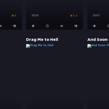
2020
2007
6
5.4
Drag Me to Hell
And Soon 