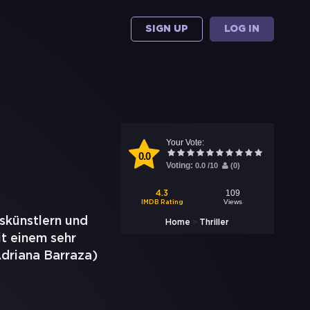
SIGN UP
LOG IN
Your Vote:
0.0
Voting:
0.0
/
10
(
0
)
109
4.3
Views
IMDB Rating
skünstlern und
>
Home
Thriller
it einem sehr
Adriana Barraza)