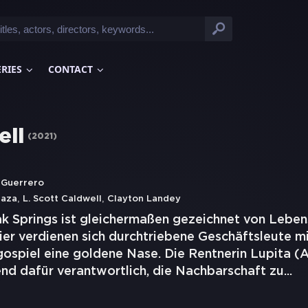
ERIES
CONTACT
ell
(
2021
)
l Guerrero
,
,
raza
L. Scott Caldwell
Clayton Landey
ak Springs ist gleichermaßen gezeichnet von Leben
Hier verdienen sich durchtriebene Geschäftsleute m
gospiel eine goldene Nase. Die Rentnerin Lupita (
end dafür verantwortlich, die Nachbarschaft zu
...