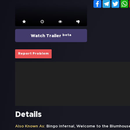
Facebook
Telegram
Twitt
beta
Watch Trailer
Report Problem
Details
Also Known As:
Bingo infernal, Welcome to the Blumhou