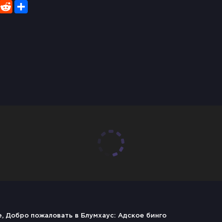
er
WhatsApp
Reddit
Share
se, Добро пожаловать в Блумхаус: Адское бинго