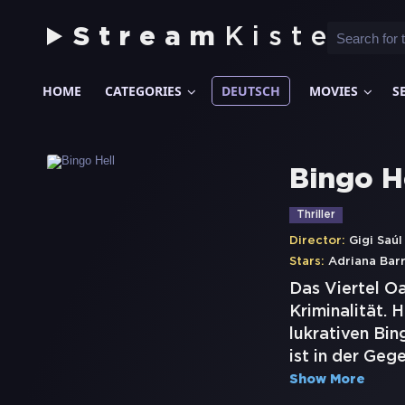
Stream
Kiste
HOME
CATEGORIES
DEUTSCH
MOVIES
S
Bingo H
Thriller
Director:
Gigi Saú
Stars:
Adriana Bar
Das Viertel O
Kriminalität. 
lukrativen Bin
ist in der Geg
Show More