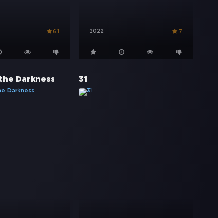
2022
6.1
7
the Darkness
31