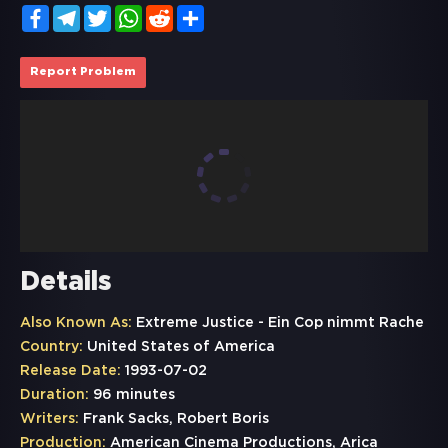
Facebook
Telegram
Twitter
WhatsApp
Reddit
Share
Report Problem
Details
Also Known As:
Extreme Justice - Ein Cop nimmt Rache
Country:
United States of America
Release Date:
1993-07-02
Duration:
96 minutes
Writers:
Frank Sacks, Robert Boris
Production:
American Cinema Productions, Arica