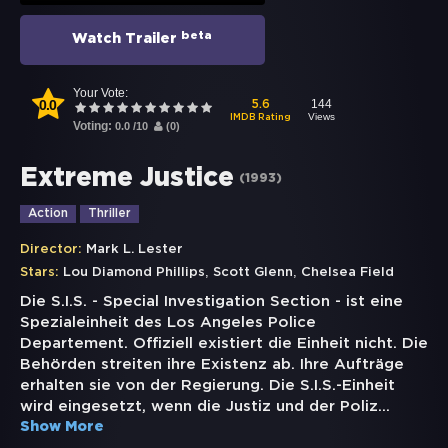
beta
Watch Trailer
Your Vote:
0.0
144
5.6
Views
IMDB Rating
Voting:
0.0
/
10
(
0
)
Extreme Justice
(
1993
)
Action
Thriller
Director:
Mark L. Lester
,
,
Stars:
Lou Diamond Phillips
Scott Glenn
Chelsea Field
Die S.I.S. - Special Investigation Section - ist eine
Spezialeinheit des Los Angeles Police
Departement. Offiziell existiert die Einheit nicht. Die
Behörden streiten ihre Existenz ab. Ihre Aufträge
erhalten sie von der Regierung. Die S.I.S.-Einheit
wird eingesetzt, wenn die Justiz und der Poliz
...
Show More