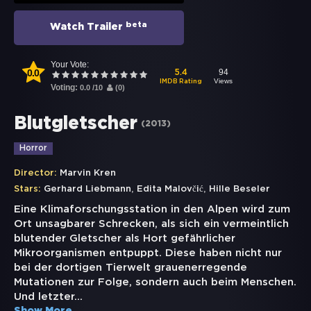
beta
Watch Trailer
Your Vote:
0.0
94
5.4
Views
IMDB Rating
Voting:
0.0
/
10
(
0
)
Blutgletscher
(
2013
)
Horror
Director:
Marvin Kren
,
,
Stars:
Gerhard Liebmann
Edita Malovčić
Hille Beseler
Eine Klimaforschungsstation in den Alpen wird zum
Ort unsagbarer Schrecken, als sich ein vermeintlich
blutender Gletscher als Hort gefährlicher
Mikroorganismen entpuppt. Diese haben nicht nur
bei der dortigen Tierwelt grauenerregende
Mutationen zur Folge, sondern auch beim Menschen.
Und letzter
...