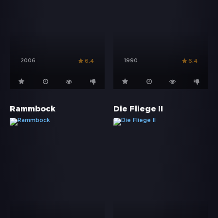
2006
1990
6.4
6.4
Rammbock
Die Fliege II