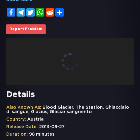
Show More
Facebook
Telegram
Twitter
WhatsApp
Reddit
Share
Report Problem
Details
Also Known As:
Blood Glacier, The Station, Ghiacciaio
di sangue, Glazius, Glaciar sangriento
Country:
Austria
Release Date:
2013-09-27
Duration:
98 minutes