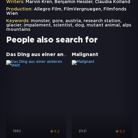
Writers:
Marvin Kren, Benjamin Hessler, Claudia Kolland
Production:
Allegro Film, FilmVergnuegen, Filmfonds
Wien
Keywords:
monster
,
gore
,
austria
,
research station
,
glacier
,
impalement
,
scientist
,
dog
,
mutant animal
,
alps
mountains
People also search for
Das Ding aus einer anderen Welt
Malignant
1982
2021
8.2
6.2