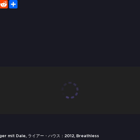
er
WhatsApp
Reddit
Share
erger mit Dale, ライアー・ハウス：2012, Breathless