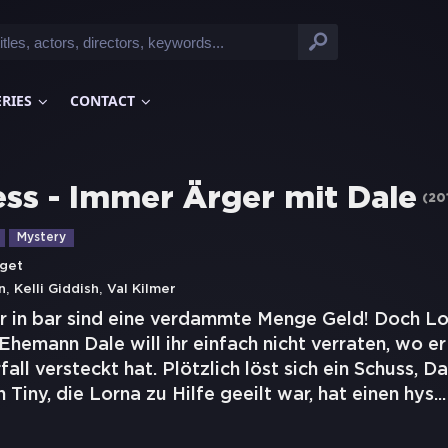
ERIES
CONTACT
ess - Immer Ärger mit Dale
(
20
Mystery
get
,
,
n
Kelli Giddish
Val Kilmer
r in bar sind eine verdammte Menge Geld! Doch L
emann Dale will ihr einfach nicht verraten, wo er
ll versteckt hat. Plötzlich löst sich ein Schuss, Dal
 Tiny, die Lorna zu Hilfe geeilt war, hat einen hys
...