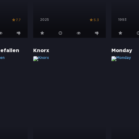
2025
1993
7.7
5.3
Gefallen
Knorx
Monday