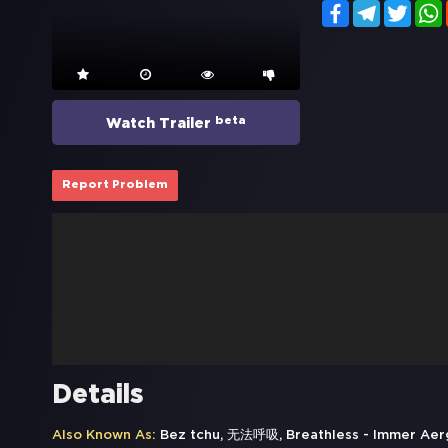
Facebook
Telegram
Twitt
beta
Watch Trailer
Report Problem
Details
Also Known As:
Bez tchu, 无法呼吸, Breathless - Immer A