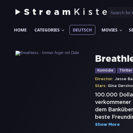
Stream
Kiste
HOME
CATEGORIES
DEUTSCH
MOVIES
S
Breathl
Komödie
Thriller
Director:
Jesse Ba
Stars:
Gina Gersho
100.000 Dolla
verkommener Eh
dem Banküberfa
beste Freundin
Show More