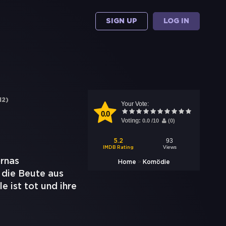
SIGN UP
LOG IN
12
)
Your Vote:
0.0
Voting:
0.0
/
10
(
0
)
93
5.2
Views
IMDB Rating
ornas
>
Home
Komödie
 die Beute aus
e ist tot und ihre