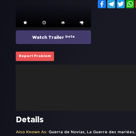
Facebook
Telegram
Twitt
beta
Watch Trailer
Report Problem
Details
Also Known As:
Guerra de Novias, La Guerre des mariées,