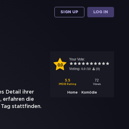
SIGN UP
LOG IN
Your Vote:
0.0
Voting:
0.0
/
10
(
0
)
72
5.5
Views
IMDB Rating
s Detail ihrer
>
Home
Komödie
, erfahren die
Tag stattfinden.