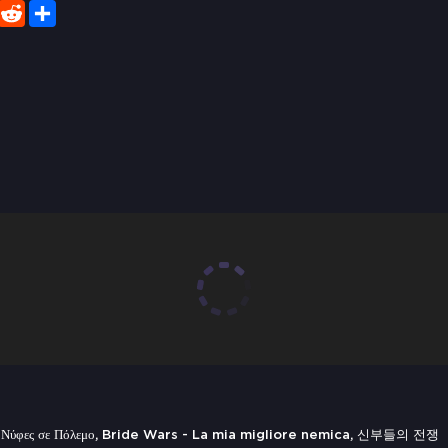
er
WhatsApp
Reddit
Share
 Νύφες σε Πόλεμο, Bride Wars - La mia migliore nemica, 신부들의 전쟁