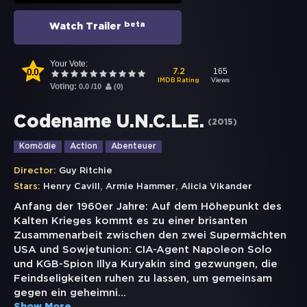
beta
Watch Trailer
Your Vote:
0.0
165
7.2
Views
IMDB Rating
Voting:
0.0
/
10
(
0
)
Codename U.N.C.L.E.
(
2015
)
Komödie
Action
Abenteuer
Director:
Guy Ritchie
,
,
Stars:
Henry Cavill
Armie Hammer
Alicia Vikander
Anfang der 1960er Jahre: Auf dem Höhepunkt des
Kalten Krieges kommt es zu einer brisanten
Zusammenarbeit zwischen den zwei Supermächten
USA und Sowjetunion: CIA-Agent Napoleon Solo
und KGB-Spion Illya Kuryakin sind gezwungen, die
Feindseligkeiten ruhen zu lassen, um gemeinsam
gegen ein geheimni
...