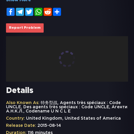
Show More
Facebook
Telegram
Twitter
WhatsApp
Reddit
Share
Report Problem
Details
Also Known As:
特务型战, Agents très spéciaux : Code
UNCLE, Des agents très spéciaux : Code UNCLE, Агенти
А.Н.К.Л., Codename U N C L E
Country:
United Kingdom, United States of America
Release Date:
2015-08-14
Duration:
116 minutes