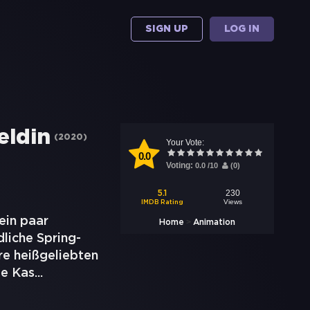
SIGN UP
LOG IN
eldin
(
2020
)
Your Vote:
0.0
Voting:
0.0
/
10
(
0
)
230
5.1
Views
IMDB Rating
ein paar
>
Home
Animation
liche Spring-
re heißgeliebten
te Kas
...