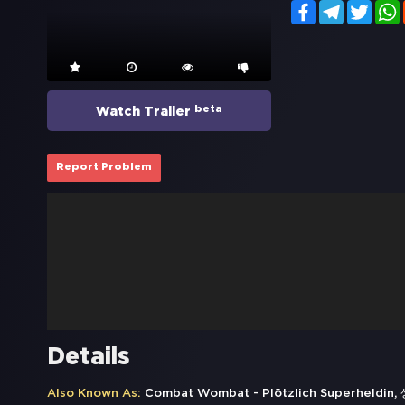
Facebook
Telegram
Twitt
beta
Watch Trailer
Report Problem
Details
Also Known As:
Combat Wombat - Plötzlich Superhe