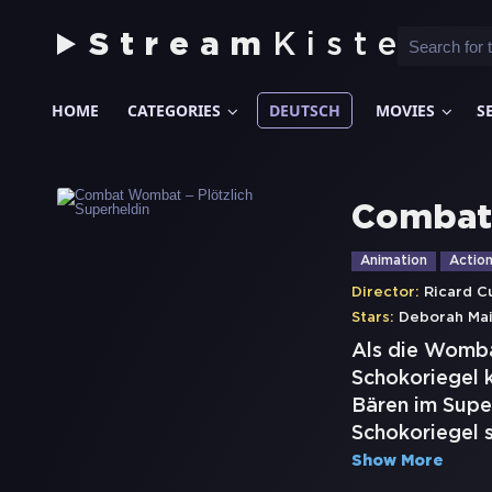
Stream
Kiste
HOME
CATEGORIES
DEUTSCH
MOVIES
S
Combat 
Animation
Actio
Director:
Ricard C
Stars:
Deborah Ma
Als die Womba
Schokoriegel k
Bären im Supe
Schokoriegel s
Show More