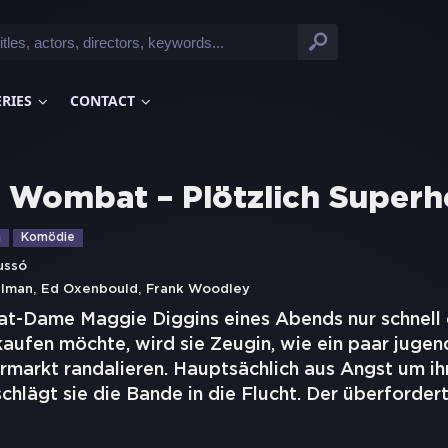
ERIES
CONTACT
Wombat – Plötzlich Superh
n
Komödie
ussó
,
,
ilman
Ed Oxenbould
Frank Woodley
t-Dame Maggie Diggins eines Abends nur schnell 
aufen möchte, wird sie Zeugin, wie ein paar jugend
rmarkt randalieren. Hauptsächlich aus Angst um ih
chlägt sie die Bande in die Flucht. Der überforder