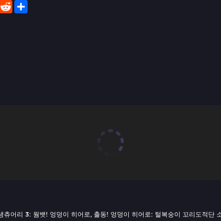
er
WhatsApp
Reddit
Share
ldin, 생츄어리 3: 웜뱃! 엉덩이 히어로, 출동! 엉덩이 히어로: 털복숭이 꼬리도적단 