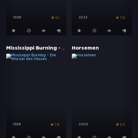
1998
2023
6.1
7.6
Mississippi Burning - Die Wurzel des Hasses
Horsemen
1988
2009
7.8
5.5