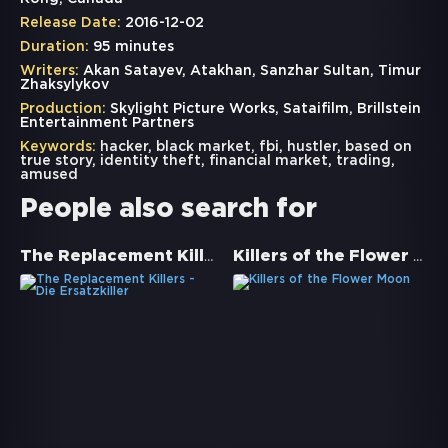
Release Date:
2016-12-02
Duration:
95 minutes
Writers:
Akan Satayev, Atakhan, Sanzhar Sultan, Timur
Zhaksylykov
Production:
Skylight Picture Works, Sataifilm, Brillstein
Entertainment Partners
Keywords:
hacker
,
black market
,
fbi
,
hustler
,
based on
true story
,
identity theft
,
financial market
,
trading
,
amused
People also search for
The Replacement Killers - Die Ersatzkiller
Killers of the Flower Moon