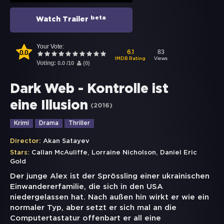
beta
Watch Trailer
Your Vote:
0.0
83
6.1
Views
IMDB Rating
Voting:
0.0
/
10
(
0
)
Dark Web - Kontrolle ist
eine Illusion
(
2016
)
Krimi
Drama
Thriller
Director:
Akan Satayev
,
,
Stars:
Callan McAuliffe
Lorraine Nicholson
Daniel Eric
Gold
Der junge Alex ist der Sprössling einer ukrainischen
Einwandererfamilie, die sich in den USA
niedergelassen hat. Nach außen hin wirkt er wie ein
normaler Typ, aber setzt er sich mal an die
Computertastatur offenbart er all eine