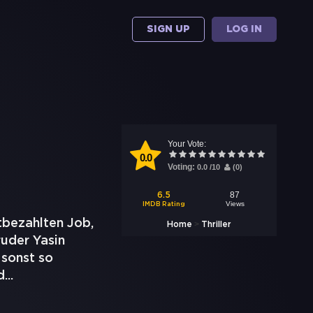
SIGN UP
LOG IN
Your Vote:
0.0
Voting:
0.0
/
10
(
0
)
87
6.5
Views
IMDB Rating
utbezahlten Job,
>
Home
Thriller
ruder Yasin
 sonst so
d
...