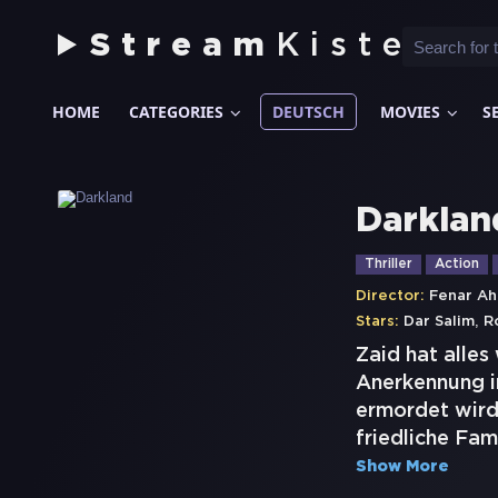
Stream
Kiste
HOME
CATEGORIES
DEUTSCH
MOVIES
S
Darklan
Thriller
Action
Director:
Fenar A
,
Stars:
Dar Salim
R
Zaid hat alles
Anerkennung in
ermordet wird 
friedliche Fam
Show More