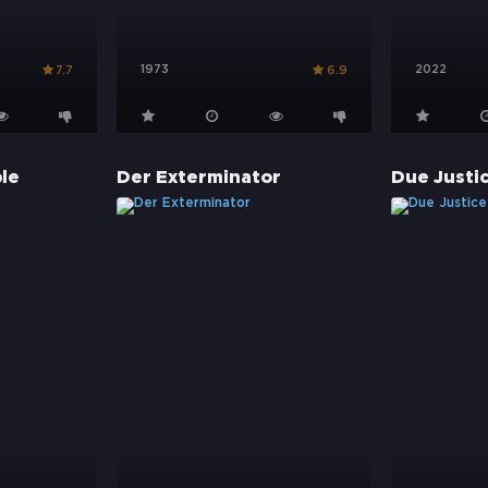
1973
2022
7.7
6.9
le
Der Exterminator
Due Justi