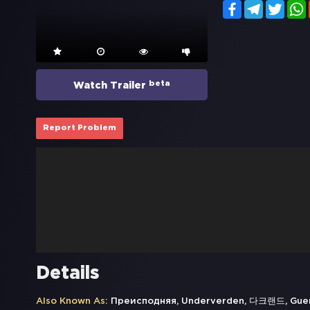
Facebook
Telegram
Twitt
beta
Watch Trailer
Report Problem
Details
Also Known As:
Преисподняя, Underverden, 다크랜드, Guerr