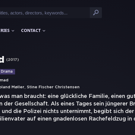
ERIES
CONTACT
d
(
2017
)
Drama
hmad
,
oland Møller
Stine Fischer Christensen
 was man braucht: eine glückliche Familie, einen g
 der Gesellschaft. Als eines Tages sein jüngerer B
und die Polizei nichts unternimmt, begibt sich der
ilienvater auf einen gnadenlosen Rachefeldzug in 