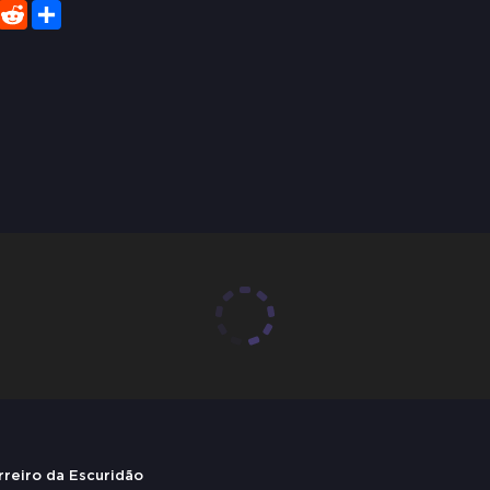
er
WhatsApp
Reddit
Share
eiro da Escuridão