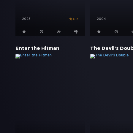
2023
2004
6.3
Enter the Hitman
The Devil's Doub