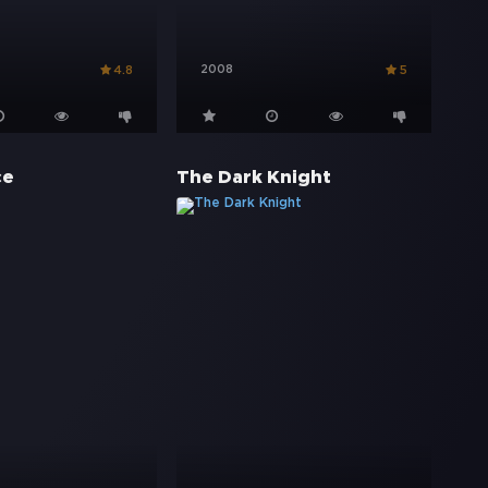
2008
4.8
5
ce
The Dark Knight