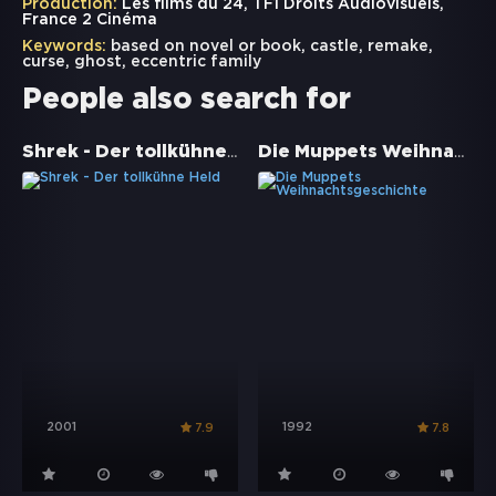
Production:
Les films du 24, TF1 Droits Audiovisuels,
France 2 Cinéma
Keywords:
based on novel or book
,
castle
,
remake
,
curse
,
ghost
,
eccentric family
People also search for
Shrek - Der tollkühne Held
Die Muppets Weihnachtsgeschichte
2001
1992
7.9
7.8