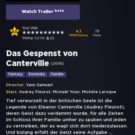
beta
Watch Trailer
Your Vote:
0.0
79
4.3
Views
IMDB Rating
Voting:
0.0
/
10
(
0
)
Das Gespenst von
Canterville
(
2016
)
Fantasy
Komödie
Familie
Director:
Yann Samuell
,
,
Stars:
Audrey Fleurot
Michaël Youn
Michèle Laroque
Tief verwurzelt in der britischen Seele ist die
Legende von Eleanor Canterville (Audrey Fleurot),
deren Geist dazu verdammt wurde, für alle Zeiten
im Schloss ihrer Familie umher zu spuken und jeden
zu vertreiben, der es wagt sich dort niederzulassen.
Und bislang erfüllt der Geist seine Aufgabe
...