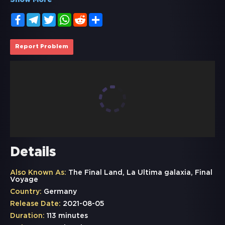
Show More
Facebook
Telegram
Twitter
WhatsApp
Reddit
Share
Report Problem
Details
Also Known As:
The Final Land, La Ultima galaxia, Final
Voyage
Country:
Germany
Release Date:
2021-08-05
Duration:
113 minutes