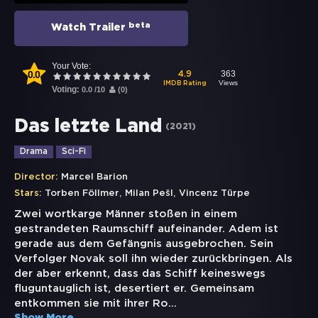
beta
Watch Trailer
Your Vote:
0.0
363
4.9
Views
IMDB Rating
Voting:
0.0
/
10
(
0
)
Das letzte Land
(
2021
)
Drama
Sci-Fi
Director:
Marcel Barion
,
,
Stars:
Torben Föllmer
Milan Pešl
Vincenz Türpe
Zwei wortkarge Männer stoßen in einem
gestrandeten Raumschiff aufeinander. Adem ist
gerade aus dem Gefängnis ausgebrochen. Sein
Verfolger Novak soll ihn wieder zurückbringen. Als
der aber erkennt, dass das Schiff keineswegs
fluguntauglich ist, desertiert er. Gemeinsam
entkommen sie mit ihrer Ro
...