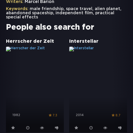
Writers:
Marcel Barion
Keywords:
male friendship
,
space travel
,
alien planet
,
abandoned spaceship
,
independent film
,
practical
special effects
People also search for
Herrscher der Zeit
Interstellar
1982
2014
7.3
8.7