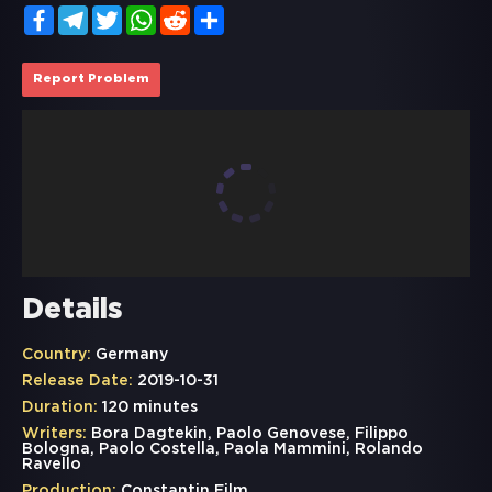
Facebook
Telegram
Twitter
WhatsApp
Reddit
Share
Report Problem
Details
Country:
Germany
Release Date:
2019-10-31
Duration:
120 minutes
Writers:
Bora Dagtekin, Paolo Genovese, Filippo
Bologna, Paolo Costella, Paola Mammini, Rolando
Ravello
Production:
Constantin Film