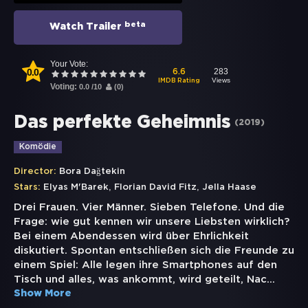
beta
Watch Trailer
Your Vote:
0.0
283
6.6
Views
IMDB Rating
Voting:
0.0
/
10
(
0
)
Das perfekte Geheimnis
(
2019
)
Komödie
Director:
Bora Dağtekin
,
,
Stars:
Elyas M'Barek
Florian David Fitz
Jella Haase
Drei Frauen. Vier Männer. Sieben Telefone. Und die
Frage: wie gut kennen wir unsere Liebsten wirklich?
Bei einem Abendessen wird über Ehrlichkeit
diskutiert. Spontan entschließen sich die Freunde zu
einem Spiel: Alle legen ihre Smartphones auf den
Tisch und alles, was ankommt, wird geteilt, Nac
...
Show More