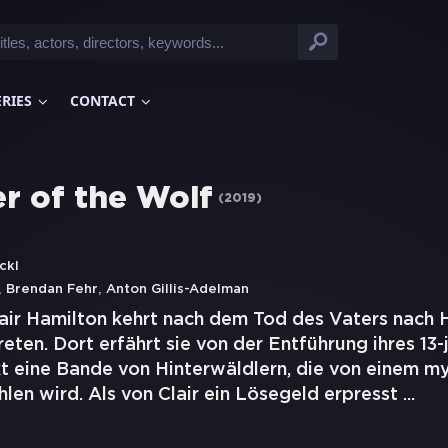
ERIES
CONTACT
r of the Wolf
(
2019
)
ckl
,
,
Brendan Fehr
Anton Gillis-Adelman
lair Hamilton kehrt nach dem Tod des Vaters nach 
reten. Dort erfährt sie von der Entführung ihres 13-
kt eine Bande von Hinterwäldlern, die von einem m
len wird. Als von Clair ein Lösegeld erpresst
...