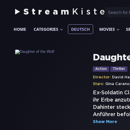
Stream
Kiste
HOME
CATEGORIES
DEUTSCH
MOVIES
S
Daughte
Action
Thriller
Director:
David Ha
Stars:
Gina Carano
Ex-Soldatin C
ihr Erbe anzut
Dahinter stec
Anführer befoh
Show More