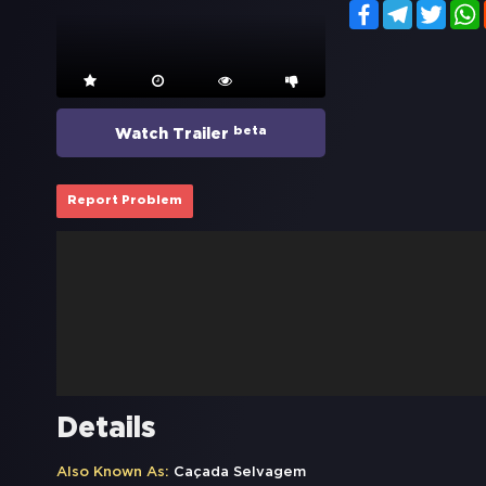
Facebook
Telegram
Twitt
beta
Watch Trailer
Report Problem
Details
Also Known As:
Caçada Selvagem