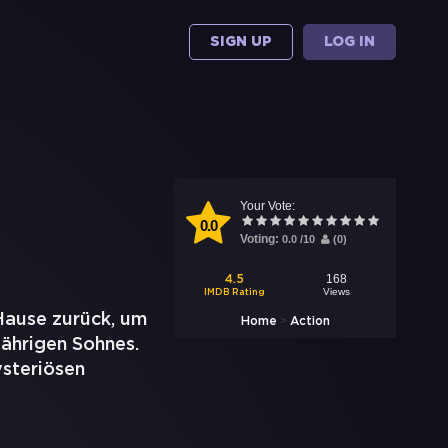
SIGN UP
LOG IN
Your Vote:
0.0
Voting:
0.0
/
10
(
0
)
168
4.5
Views
IMDB Rating
Hause zurück, um
>
Home
Action
jährigen Sohnes.
ysteriösen