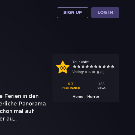
SIGN UP
LOG IN
Your Vote:
0.0
Voting:
0.0
/
10
(
0
)
133
6.3
Views
IMDB Rating
 Ferien in den
>
Home
Horror
erliche Panorama
schon mal auf
er au
...