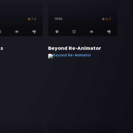
1986
7.4
6.7
ss
Beyond Re-Animator