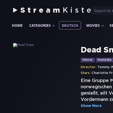
Stream
Kiste
HOME
CATEGORIES
DEUTSCH
MOVIES
S
Dead S
Horror
Komödie
Director:
Tommy W
Stars:
Charlotte F
Eine Gruppe Me
norwegischen 
genießt, eilt
Vordermann zu
Show More