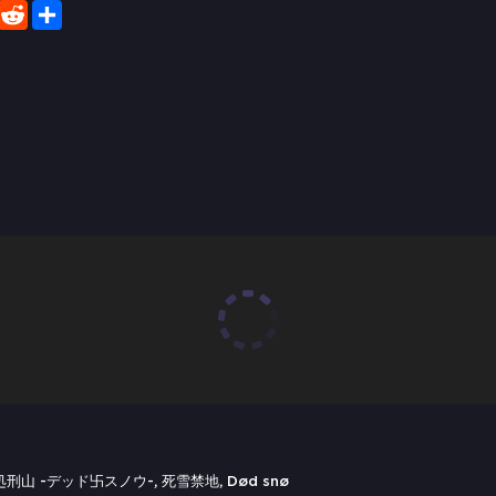
er
WhatsApp
Reddit
Share
山 -デッド卐スノウ-, 死雪禁地, Død snø