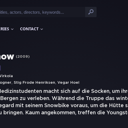
ERIES
CONTACT
now
(
2009
)
irkola
,
,
rogner
Stig Frode Henriksen
Vegar Hoel
dizinstudenten macht sich auf die Socken, um ihre
Bergen zu verleben. Während die Truppe das wint
 Vegard mit seinem Snowbike voraus, um die Hütte 
 bringen. Kaum angekommen, treffen die Youngst