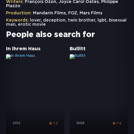
Writers:
François Ozon, Joyce Carol Oates, Philippe
Piazzo
Production:
Mandarin Films, FOZ, Mars Films
Keywords:
lover
,
deception
,
twin brother
,
lgbt
,
bisexual
man
,
erotic movie
People also search for
In ihrem Haus
Bullitt
2012
1968
7.3
7.4