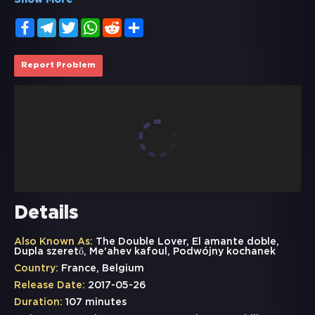
Show More
Facebook
Telegram
Twitter
WhatsApp
Reddit
Share
Report Problem
Details
Also Known As:
The Double Lover, El amante doble,
Dupla szerető, Me'ahev kafoul, Podwójny kochanek
Country:
France, Belgium
Release Date:
2017-05-26
Duration:
107 minutes