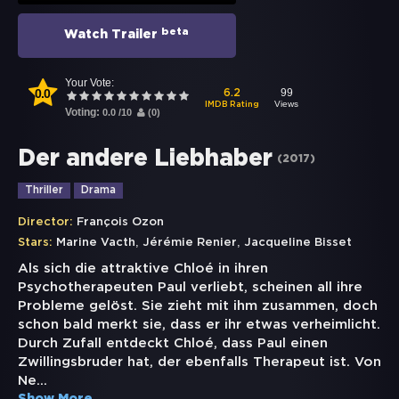
beta
Watch Trailer
Your Vote:
0.0
99
6.2
Views
IMDB Rating
Voting:
0.0
/
10
(
0
)
Der andere Liebhaber
(
2017
)
Thriller
Drama
Director:
François Ozon
,
,
Stars:
Marine Vacth
Jérémie Renier
Jacqueline Bisset
Als sich die attraktive Chloé in ihren
Psychotherapeuten Paul verliebt, scheinen all ihre
Probleme gelöst. Sie zieht mit ihm zusammen, doch
schon bald merkt sie, dass er ihr etwas verheimlicht.
Durch Zufall entdeckt Chloé, dass Paul einen
Zwillingsbruder hat, der ebenfalls Therapeut ist. Von
Ne
...