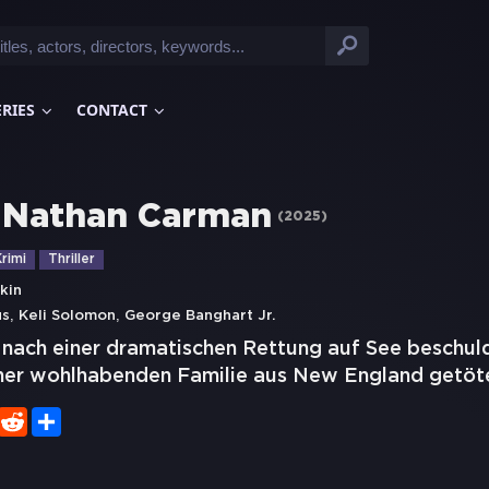
ERIES
CONTACT
l Nathan Carman
(
2025
)
rimi
Thriller
kin
,
,
us
Keli Solomon
George Banghart Jr.
 nach einer dramatischen Rettung auf See beschuld
iner wohlhabenden Familie aus New England getöt
er
WhatsApp
Reddit
Share