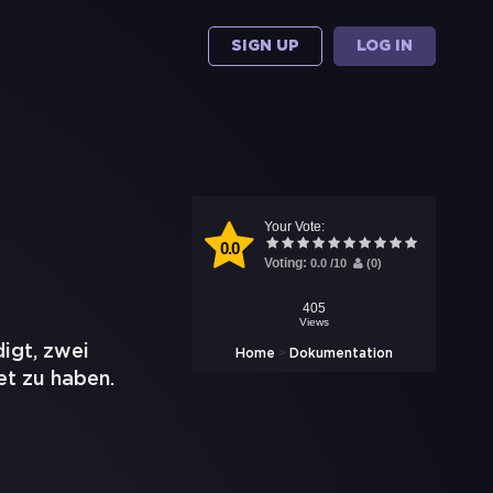
SIGN UP
LOG IN
Your Vote:
0.0
Voting:
0.0
/
10
(
0
)
405
Views
igt, zwei
>
Home
Dokumentation
et zu haben.