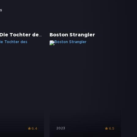
s
Wehrlos - Die Tochter des Generals
Boston Strangler
2023
6.4
6.5