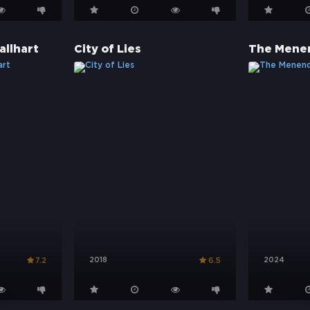
allhart
City of Lies
The Mene
2018
2024
7.2
6.5