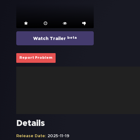
beta
Watch Trailer
Report Problem
Details
Release Date:
2025-11-19