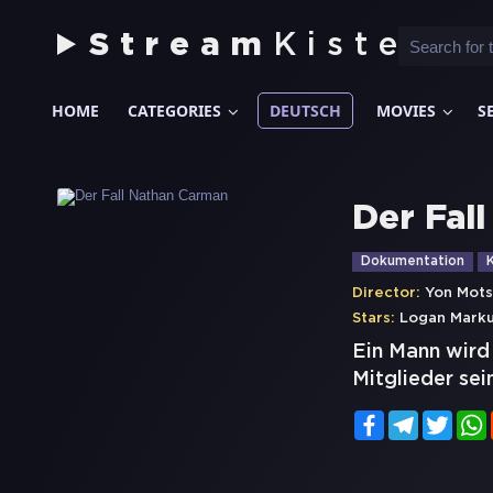
Stream
Kiste
HOME
CATEGORIES
DEUTSCH
MOVIES
S
Der Fal
Dokumentation
K
Director:
Yon Mots
Stars:
Logan Mark
Ein Mann wird
Mitglieder se
Facebook
Telegram
Twitt