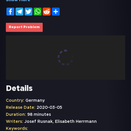
Show More
Facebook
Telegram
Twitter
WhatsApp
Reddit
Share
Report Problem
Details
Country:
Germany
Release Date:
2020-03-05
Duration:
98 minutes
Writers:
Josef Rusnak, Elisabeth Herrmann
Keywords: