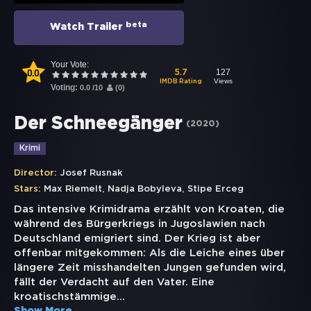
beta
Watch Trailer
Your Vote:
0.0
127
5.7
Views
IMDB Rating
Voting:
0.0
/
10
(
0
)
Der Schneegänger
(
2020
)
Krimi
Director:
Josef Rusnak
,
,
Stars:
Max Riemelt
Nadja Bobyleva
Stipe Erceg
Das intensive Krimidrama erzählt von Kroaten, die
während des Bürgerkriegs in Jugoslawien nach
Deutschland emigriert sind. Der Krieg ist aber
offenbar mitgekommen: Als die Leiche eines über
längere Zeit misshandelten Jungen gefunden wird,
fällt der Verdacht auf den Vater. Eine
kroatischstämmige
...