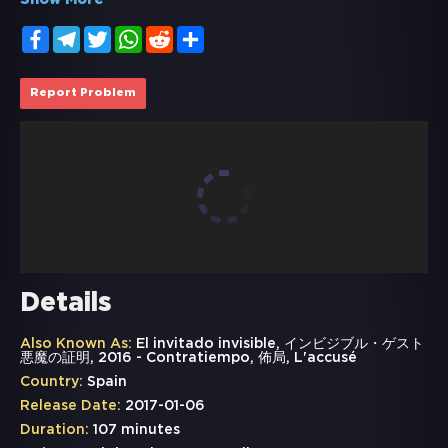
Show More
Facebook
Telegram
Twitter
WhatsApp
Reddit
Share
Report Problem
Details
Also Known As:
El invitado invisible, インビジブル・ゲスト
悪魔の証明, 2016 - Contratiempo, 佈局, L'accusé
Country:
Spain
Release Date:
2017-01-06
Duration:
107 minutes