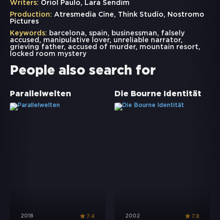
Writers:
Oriol Paulo, Lara Sendim
Production:
Atresmedia Cine, Think Studio, Nostromo
Pictures
Keywords:
barcelona
,
spain
,
businessman
,
falsely
accused
,
manipulative lover
,
unreliable narrator
,
grieving father
,
accused of murder
,
mountain resort
,
locked room mystery
People also search for
Parallelwelten
Die Bourne Identität
2018
2002
7.4
7.8