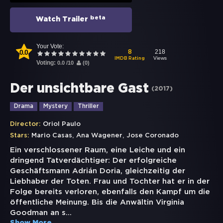
beta
Watch Trailer
Your Vote:
0.0
218
8
Views
IMDB Rating
Voting:
0.0
/
10
(
0
)
Der unsichtbare Gast
(
2017
)
Drama
Mystery
Thriller
Director:
Oriol Paulo
,
,
Stars:
Mario Casas
Ana Wagener
Jose Coronado
Ein verschlossener Raum, eine Leiche und ein
dringend Tatverdächtiger: Der erfolgreiche
Geschäftsmann Adrián Doria, gleichzeitig der
Liebhaber der Toten. Frau und Tochter hat er in der
Folge bereits verloren, ebenfalls den Kampf um die
öffentliche Meinung. Bis die Anwältin Virginia
Goodman an s
...