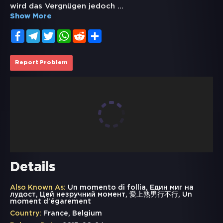
wird das Vergnügen jedoch
...
Show More
Facebook
Telegram
Twitter
WhatsApp
Reddit
Share
Report Problem
Details
Also Known As:
Un momento di follia, Един миг на
лудост, Цей незручний момент, 愛上熟男行不行, Un
moment d'égarement
Country:
France, Belgium