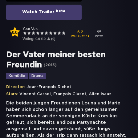
beta
Watch Trailer
Your Vote:
0.0
95
6.2
Views
IMDB Rating
Voting:
0.0
/
10
(
0
)
Der Vater meiner besten
Freundin
(
2015
)
Komödie
Drama
Director:
Jean-François Richet
,
,
Stars:
Vincent Cassel
François Cluzet
Alice Isaaz
Die beiden jungen Freundinnen Louna und Marie
haben sich schon länger auf den gemeinsamen
Sommerurlaub an der sonnigen Küste Korsikas
gefreut, sich bereits endlose Partynächte
ausgemalt und davon geträumt, süße Jungs
aufzureißen. Als der Trip dann tatsächlich ansteht,