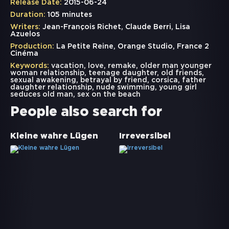
Release Date:
2015-06-24
Duration:
105 minutes
Writers:
Jean-François Richet, Claude Berri, Lisa
Azuelos
Production:
La Petite Reine, Orange Studio, France 2
Cinéma
Keywords:
vacation
,
love
,
remake
,
older man younger
woman relationship
,
teenage daughter
,
old friends
,
sexual awakening
,
betrayal by friend
,
corsica
,
father
daughter relationship
,
nude swimming
,
young girl
seduces old man
,
sex on the beach
People also search for
Kleine wahre Lügen
Irreversibel