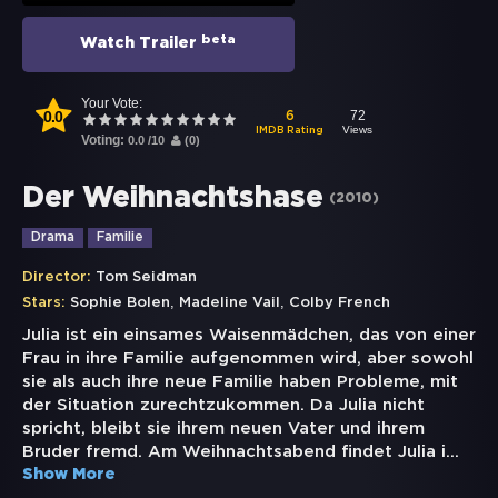
beta
Watch Trailer
Your Vote:
0.0
72
6
Views
IMDB Rating
Voting:
0.0
/
10
(
0
)
Der Weihnachtshase
(
2010
)
Drama
Familie
Director:
Tom Seidman
,
,
Stars:
Sophie Bolen
Madeline Vail
Colby French
Julia ist ein einsames Waisenmädchen, das von einer
Frau in ihre Familie aufgenommen wird, aber sowohl
sie als auch ihre neue Familie haben Probleme, mit
der Situation zurechtzukommen. Da Julia nicht
spricht, bleibt sie ihrem neuen Vater und ihrem
Bruder fremd. Am Weihnachtsabend findet Julia i
...
Show More