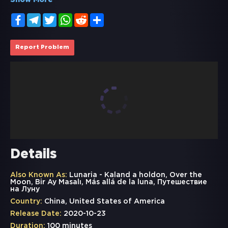
Show More
Facebook
Telegram
Twitter
WhatsApp
Reddit
Share
Report Problem
Details
Also Known As:
Lunaria - Kaland a holdon, Over the
Moon, Bir Ay Masalı, Más allá de la luna, Путешествие
на Луну
Country:
China, United States of America
Release Date:
2020-10-23
Duration:
100 minutes