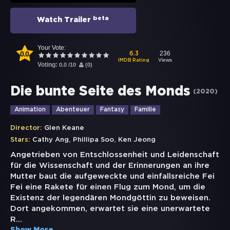
beta
Watch Trailer
Your Vote:
0.0
236
6.3
Views
IMDB Rating
Voting:
0.0
/
10
(
0
)
Die bunte Seite des Monds
(
2020
)
Animation
Abenteuer
Fantasy
Familie
Director:
Glen Keane
,
,
Stars:
Cathy Ang
Phillipa Soo
Ken Jeong
Angetrieben von Entschlossenheit und Leidenschaft
für die Wissenschaft und der Erinnerungen an ihre
Mutter baut die aufgeweckte und einfallsreiche Fei
Fei eine Rakete für einen Flug zum Mond, um die
Existenz der legendären Mondgöttin zu beweisen.
Dort angekommen, erwartet sie eine unerwartete
R
...