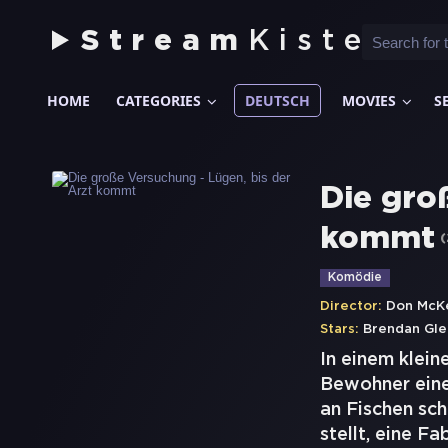
Stream
Kiste
HOME
CATEGORIES
DEUTSCH
MOVIES
S
Die gro
kommt
(
Komödie
Director:
Don McKe
Stars:
Brendan Gl
In einem klein
Bewohner eine
an Fischen sch
stellt, eine Fa