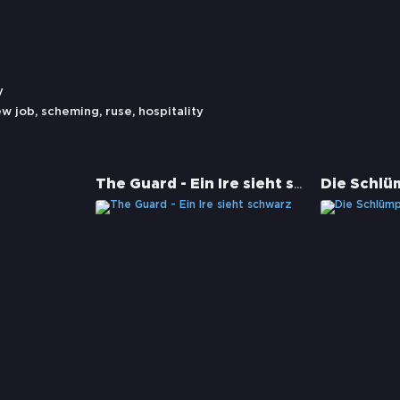
y
ew job
,
scheming
,
ruse
,
hospitality
The Guard - Ein Ire sieht schwarz
Die Schlü