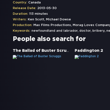
Country:
Canada
Release Date:
2013-05-30
Duration:
113 minutes
Writers:
Ken Scott, Michael Dowse
Production:
Max Films Productions, Morag Loves Compan
Keywords:
newfoundland and labrador
,
doctor
,
bribery
,
n
People also search for
The Ballad of Buster Scruggs
Paddington 2