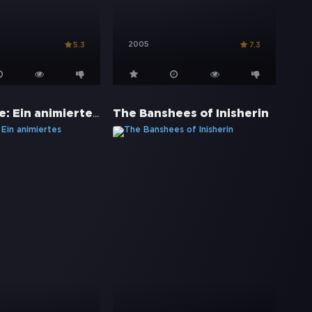
2005
5.3
7.3
Riverdance: Ein animiertes Abenteuer
The Banshees of Inisherin