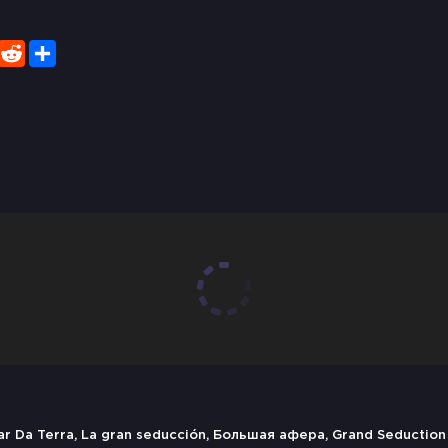
er
WhatsApp
Reddit
Share
gar Da Terra, La gran seducción, Большая афера, Grand Seduction