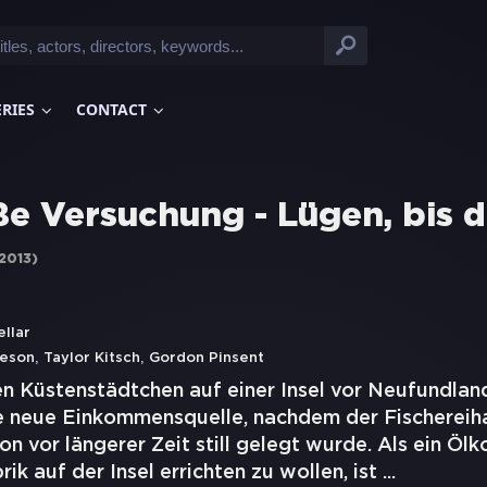
ERIES
CONTACT
ße Versuchung - Lügen, bis d
2013
)
llar
,
,
eeson
Taylor Kitsch
Gordon Pinsent
en Küstenstädtchen auf einer Insel vor Neufundlan
 neue Einkommensquelle, nachdem der Fischereih
on vor längerer Zeit still gelegt wurde. Als ein Ölk
brik auf der Insel errichten zu wollen, ist
...