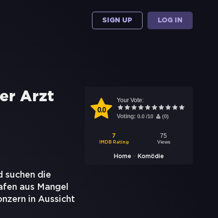
SIGN UP
LOG IN
er Arzt
Your Vote:
0.0
Voting:
0.0
/
10
(
0
)
75
7
Views
IMDB Rating
>
Home
Komödie
d suchen die
afen aus Mangel
onzern in Aussicht