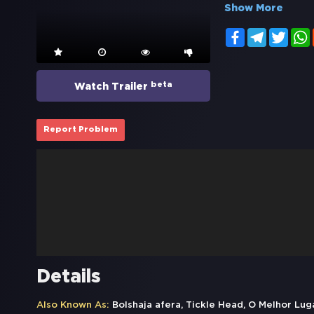
Show More
Facebook
Telegram
Twitt
beta
Watch Trailer
Report Problem
Details
Also Known As:
Bolshaja afera, Tickle Head, O Melhor Lu