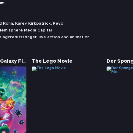
ium
d Ronn, Karey Kirkpatrick, Peyo
 Hemisphere Media Capital
ringcreditsstinger
,
live action and animation
Der Super Mario Galaxy Film
The Lego Movie