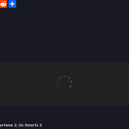
er
WhatsApp
Reddit
Share
urfene 2, Os Smurfs 2