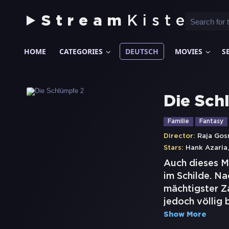
Stream
Kiste
HOME
CATEGORIES
DEUTSCH
MOVIES
S
Die Sch
Familie
Fantasy
Director:
Raja Gos
Stars:
Hank Azaria
Auch dieses M
im Schilde. Na
mächtigster Za
jedoch völlig
Show More