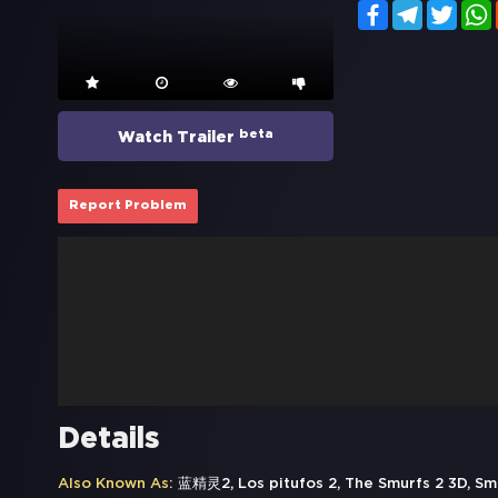
Facebook
Telegram
Twitt
beta
Watch Trailer
Report Problem
Details
Also Known As:
蓝精灵2, Los pitufos 2, The Smurfs 2 3D, Sm