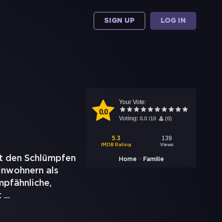
SIGN UP
LOG IN
Your Vote:
0.0
Voting:
0.0
/
10
(
0
)
139
5.3
Views
IMDB Rating
it den Schlümpfen
>
Home
Familie
Einwohnern als
mpfähnliche,
t
...