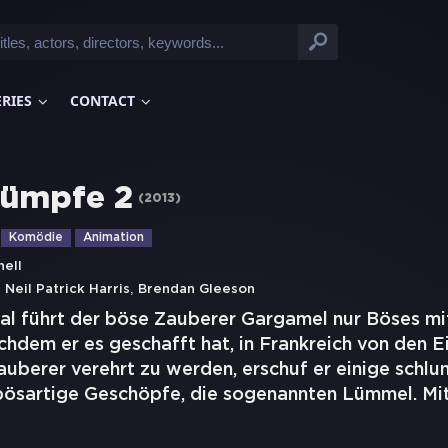
ERIES
CONTACT
lümpfe 2
(
2013
)
Komödie
Animation
nell
,
,
Neil Patrick Harris
Brendan Gleeson
al führt der böse Zauberer Gargamel nur Böses m
chdem er es geschafft hat, in Frankreich von den 
uberer verehrt zu werden, erschuf er einige schlu
 bösartige Geschöpfe, die sogenannten Lümmel. Mi