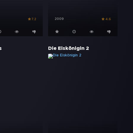
2009
7.2
4.6
s
Die Eiskönigin 2