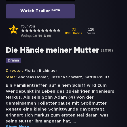
beta
Watch Trailer
Your Vote:
0.0
126
7.1
Views
IMDB Rating
Voting:
0.0
/
10
(
0
)
Die Hände meiner Mutter
(
2016
)
Drama
Director:
Florian Eichinger
,
,
Stars:
Andreas Döhler
Jessica Schwarz
Katrin Pollitt
Ein Familientreffen auf einem Schiff wird zum
Wendepunkt im Leben des 39-jährigen Ingenieurs
Markus. Als sein Sohn Adam (4) von der
gemeinsamen Toilettenpause mit Großmutter
Renate eine kleine Schnittwunde davonträgt,
erinnert sich Markus zum ersten Mal daran, was
seine Mutter ihm angetan hat,
...