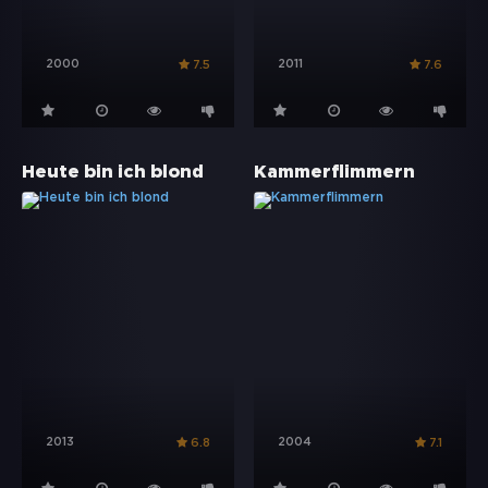
2000
2011
7.5
7.6
Heute bin ich blond
Kammerflimmern
2013
2004
6.8
7.1