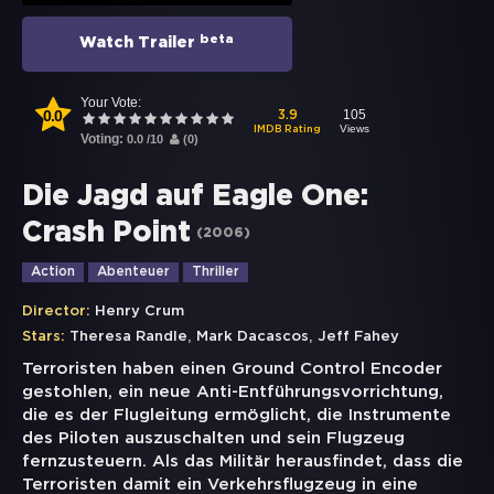
beta
Watch Trailer
Your Vote:
0.0
105
3.9
Views
IMDB Rating
Voting:
0.0
/
10
(
0
)
Die Jagd auf Eagle One:
Crash Point
(
2006
)
Action
Abenteuer
Thriller
Director:
Henry Crum
,
,
Stars:
Theresa Randle
Mark Dacascos
Jeff Fahey
Terroristen haben einen Ground Control Encoder
gestohlen, ein neue Anti-Entführungsvorrichtung,
die es der Flugleitung ermöglicht, die Instrumente
des Piloten auszuschalten und sein Flugzeug
fernzusteuern. Als das Militär herausfindet, dass die
Terroristen damit ein Verkehrsflugzeug in eine