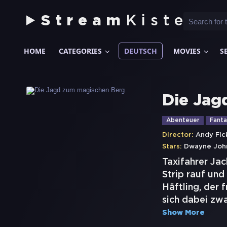
Stream
Kiste
HOME
CATEGORIES
DEUTSCH
MOVIES
S
Die Jag
Abenteuer
Fanta
Director:
Andy Fi
Stars:
Dwayne Joh
Taxifahrer Jac
Strip rauf und
Häftling, der 
sich dabei zwa
Show More