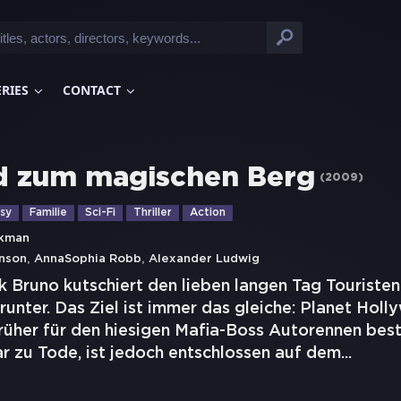
ERIES
CONTACT
d zum magischen Berg
(
2009
)
sy
Familie
Sci-Fi
Thriller
Action
ckman
,
,
nson
AnnaSophia Robb
Alexander Ludwig
k Bruno kutschiert den lieben langen Tag Touriste
 runter. Das Ziel ist immer das gleiche: Planet Hol
früher für den hiesigen Mafia-Boss Autorennen bestr
r zu Tode, ist jedoch entschlossen auf dem
...