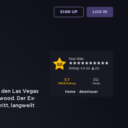
SIGN UP
LOG IN
Your Vote:
0.0
Voting:
0.0
/
10
(
0
)
311
5.7
Views
IMDB Rating
n den Las Vegas
>
Home
Abenteuer
lywood. Der Ex-
itt, langweilt