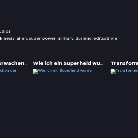
udios
kinesis
,
alien
,
super power
,
military
,
duringcreditsstinger
Trolljäger - Das Erwachen der Titanen
Wie ich ein Superheld wurde
Transfor