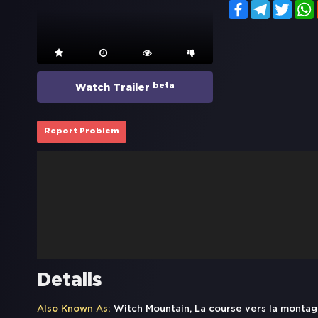
Facebook
Telegram
Twitt
beta
Watch Trailer
Report Problem
Details
Also Known As:
Witch Mountain, La course vers la montag