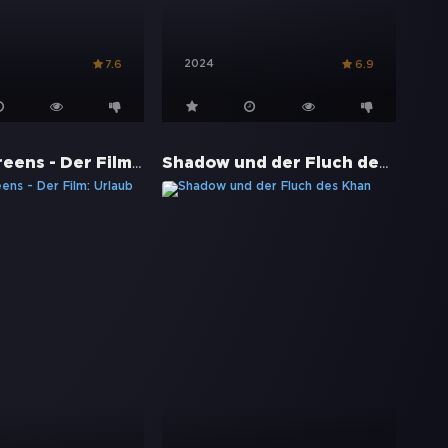
2024
7.6
6.9
Big City Greens - Der Film: Urlaub im All
Shadow und der Fluch des Khan