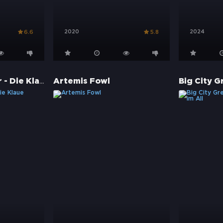
2020
2024
6.6
5.8
The Velocipastor - Die Klaue Gottes
Artemis Fowl