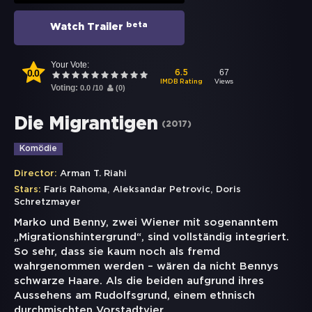
beta
Watch Trailer
Your Vote:
0.0
67
6.5
Views
IMDB Rating
Voting:
0.0
/
10
(
0
)
Die Migrantigen
(
2017
)
Komödie
Director:
Arman T. Riahi
,
,
Stars:
Faris Rahoma
Aleksandar Petrovic
Doris
Schretzmayer
Marko und Benny, zwei Wiener mit sogenanntem
„Migrationshintergrund“, sind vollständig integriert.
So sehr, dass sie kaum noch als fremd
wahrgenommen werden – wären da nicht Bennys
schwarze Haare. Als die beiden aufgrund ihres
Aussehens am Rudolfsgrund, einem ethnisch
durchmischten Vorstadtvier
...