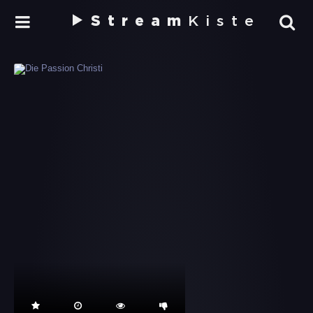
Stream
Kiste