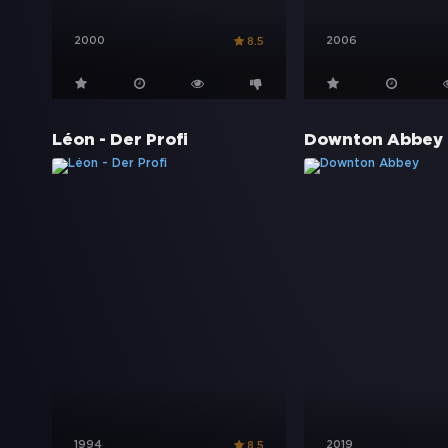
2000
2006
8.5
Léon - Der Profi
Downton Abbey
1994
2019
8.5