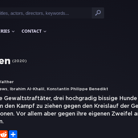
ERIES
CONTACT
en
(
2020
)
alther
,
,
hews
Ibrahim Al-Khalil
Konstantin Philippe Benedikt
te Gewaltstraftäter, drei hochgradig bissige Hunde
, in den Kampf zu ziehen gegen den Kreislauf der 
tionen. Vor allem aber gegen ihre eigenen Zweifel 
n.
er
WhatsApp
Reddit
Share