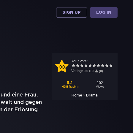
SIGN UP
LOG IN
Your Vote:
0.0
Voting:
0.0
/
10
(
0
)
102
5.2
Views
IMDB Rating
 und eine Frau,
>
Home
Drama
Gewalt und gegen
an der Erlösung