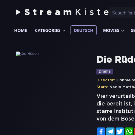
Stream
Kiste
HOME
CATEGORIES
DEUTSCH
MOVIES
S
Die Rüd
Drama
Director:
Connie W
Stars:
Nadin Matt
Vier verurteil
die bereit ist
starre Institu
von dem Böse
Facebook
Telegram
Twitt