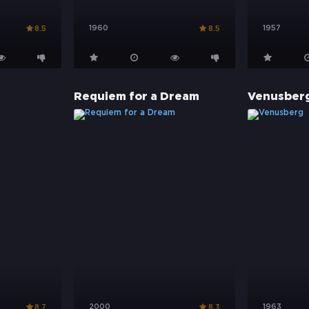
1960
1957
8.5
8.5
Requiem for a Dream
Venusber
2000
1963
8.7
8.3