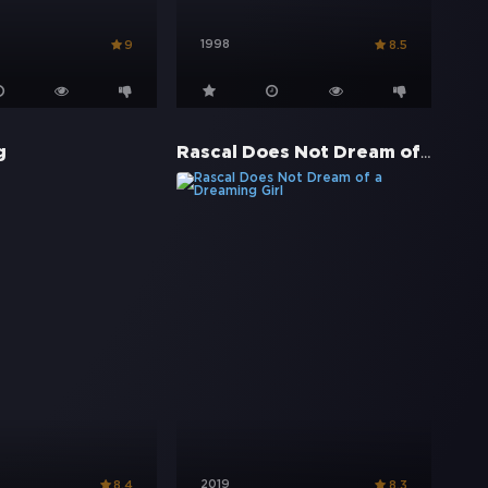
1998
9
8.5
Rascal Does Not Dream of a Dreaming Girl
g
2019
8.4
8.3